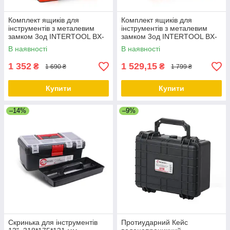
Комплект ящиків для
Комплект ящиків для
інструментів з металевим
інструментів з металевим
замком 3од INTERTOOL BX-
замком 3од INTERTOOL BX-
0006
0007
В наявності
В наявності
1 352
1 529,15
₴
₴
1 690 ₴
1 799 ₴
Купити
Купити
–14%
–9%
Скринька для інструментів
Протиударний Кейс