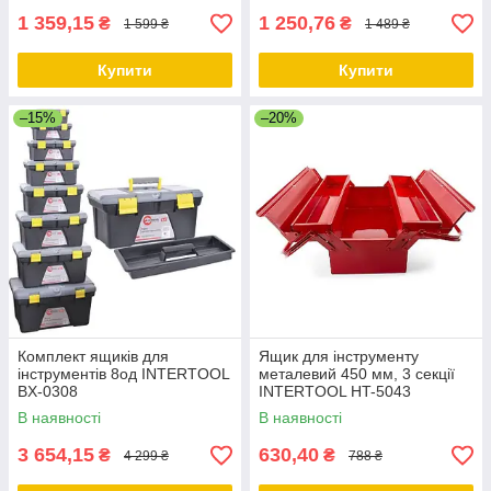
1 359,15
1 250,76
₴
₴
1 599 ₴
1 489 ₴
Купити
Купити
–15%
–20%
Комплект ящиків для
Ящик для інструменту
інструментів 8од INTERTOOL
металевий 450 мм, 3 секції
BX-0308
INTERTOOL HT-5043
В наявності
В наявності
3 654,15
630,40
₴
₴
4 299 ₴
788 ₴