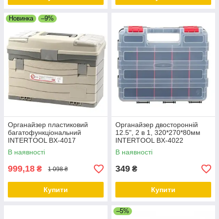
Новинка
–9%
Органайзер пластиковий
Органайзер двосторонній
багатофункціональний
12.5", 2 в 1, 320*270*80мм
INTERTOOL BX-4017
INTERTOOL BX-4022
В наявності
В наявності
999,18
349
₴
₴
1 098 ₴
Купити
Купити
–5%