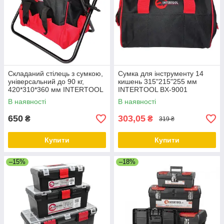
Складаний стілець з сумкою,
Сумка для інструменту 14
універсальний до 90 кг,
кишень 315"215"255 мм
420*310*360 мм INTERTOOL
INTERTOOL BX-9001
BX-9006
В наявності
В наявності
650
303,05
₴
₴
319 ₴
Купити
Купити
–15%
–18%