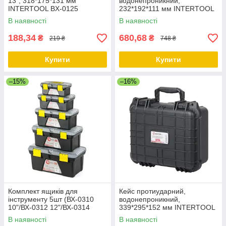
13", 318*175*131 мм
водонепроникний,
INTERTOOL BX-0125
232*192*111 мм INTERTOOL
BX-0151
В наявності
В наявності
188,34
680,68
₴
₴
219 ₴
748 ₴
Купити
Купити
–15%
–16%
Комплект ящиків для
Кейс протиударний,
інструменту 5шт (ВХ-0310
водонепроникний,
10"/ВХ-0312 12"/ВХ-0314
339*295*152 мм INTERTOOL
14"/BX-0316 16.5"/BX-0318
BX-0152
В наявності
В наявності
18.5")