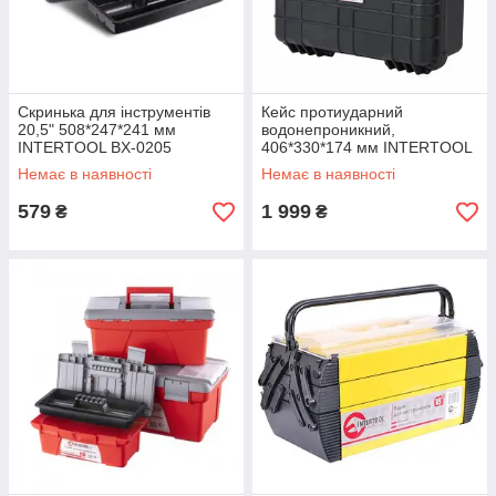
Скринька для інструментів
Кейс протиударний
20,5" 508*247*241 мм
водонепроникний,
INTERTOOL BX-0205
406*330*174 мм INTERTOOL
BX-0153
Немає в наявності
Немає в наявності
579
1 999
₴
₴