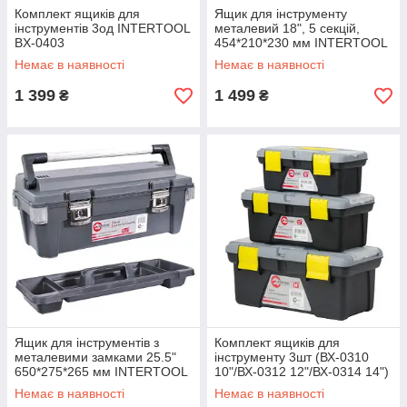
Комплект ящиків для
Ящик для інструменту
інструментів 3од INTERTOOL
металевий 18", 5 секцій,
BX-0403
454*210*230 мм INTERTOOL
BX-5018
Немає в наявності
Немає в наявності
1 399
1 499
₴
₴
Ящик для інструментів з
Комплект ящиків для
металевими замками 25.5"
інструменту 3шт (ВХ-0310
650*275*265 мм INTERTOOL
10"/ВХ-0312 12"/ВХ-0314 14")
BX-6025
INTERTOOL BX-0303
Немає в наявності
Немає в наявності