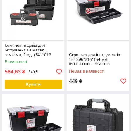
Комплект ящиків для
інструментів з метал.
замками, 2 од. (ВХ-1013
Скринька для інструментів
12,5", ВХ-1016 16")
16" 396*216*164 мм
В наявності
INTERTOOL BX-0009
INTERTOOL BX-0016
564,63
Немає в наявності
₴
649 ₴
449
₴
Купити