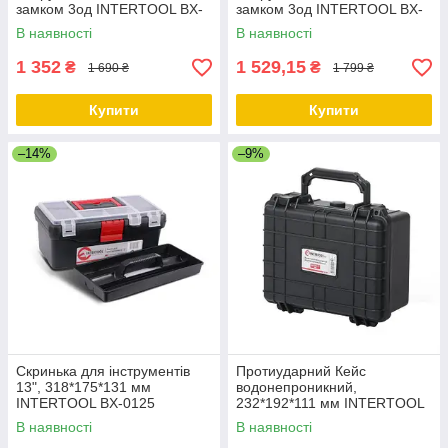
замком 3од INTERTOOL BX-
замком 3од INTERTOOL BX-
0006
0007
В наявності
В наявності
1 352
1 529,15
₴
₴
1 690 ₴
1 799 ₴
Купити
Купити
–14%
–9%
Скринька для інструментів
Протиударний Кейс
13", 318*175*131 мм
водонепроникний,
INTERTOOL BX-0125
232*192*111 мм INTERTOOL
BX-0151
В наявності
В наявності