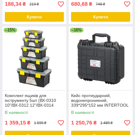
188,34
680,68
₴
₴
219 ₴
748 ₴
Купити
Купити
–15%
–16%
Комплект ящиків для
Кейс протиударний,
інструменту 5шт (ВХ-0310
водонепроникний,
10"/ВХ-0312 12"/ВХ-0314
339*295*152 мм INTERTOOL
14"/BX-0316 16.5"/BX-0318
BX-0152
В наявності
В наявності
18.5")
1 359,15
1 250,76
₴
₴
1 599 ₴
1 489 ₴