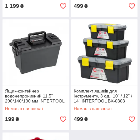
1 199
499
₴
₴
Ящик-контейнер
Комплект ящиків для
водонепроникний 11.5"
інструменту, 3 од., 10" / 12" /
290*140*190 мм INTERTOOL
14" INTERTOOL BX-0303
BX-0290
Немає в наявності
Немає в наявності
199
499
₴
₴