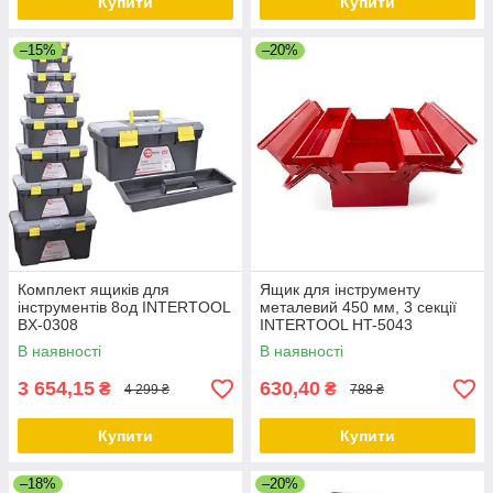
Купити
Купити
–15%
–20%
Комплект ящиків для
Ящик для інструменту
інструментів 8од INTERTOOL
металевий 450 мм, 3 секції
BX-0308
INTERTOOL HT-5043
В наявності
В наявності
3 654,15
630,40
₴
₴
4 299 ₴
788 ₴
Купити
Купити
–18%
–20%