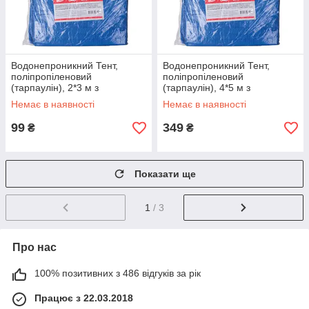
Водонепроникний Тент,
Водонепроникний Тент,
поліпропіленовий
поліпропіленовий
(тарпаулін), 2*3 м з
(тарпаулін), 4*5 м з
люверсами INTERTOOL AB-
люверсами INTERTOOL AB-
Немає в наявності
Немає в наявності
0203
0405
99
349
₴
₴
Показати ще
1
/ 3
Про нас
100% позитивних з 486 відгуків за рік
Працює з 22.03.2018