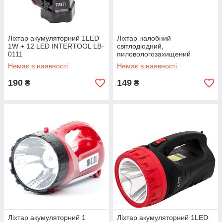
Ліхтар акумуляторний 1LED
Ліхтар налобний
1W + 12 LED INTERTOOL LB-
світлодіодний,
0111
пиловологозахищений
корпус, 1 Вт + 2 LED, 3
Немає в наявності
Немає в наявності
батарейки ААА. INTERTOOL
LB-0302
190
149
₴
₴
Ліхтар акумуляторний 1
Ліхтар акумуляторний 1LED