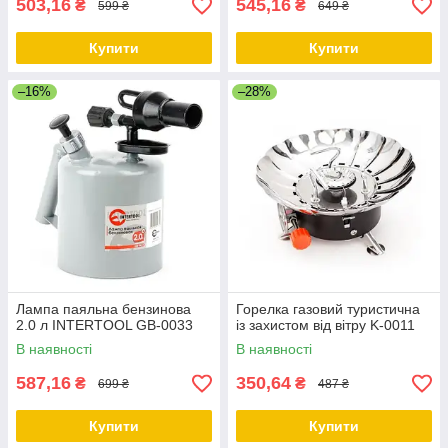
503,16
545,16
₴
₴
599 ₴
649 ₴
Купити
Купити
–16%
–28%
Лампа паяльна бензинова
Горелка газовий туристична
2.0 л INTERTOOL GB-0033
із захистом від вітру K-0011
В наявності
В наявності
587,16
350,64
₴
₴
699 ₴
487 ₴
Купити
Купити