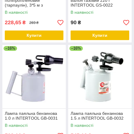
поліпропіленовий
Балон газовий 220 г
(тарпаулін), 3*5 м з
INTERTOOL GS-0022
люверсами INTERTOOL AB-
В наявності
В наявності
0305
228,65
90
₴
₴
269 ₴
Купити
Купити
–16%
–16%
Лампа паяльна бензинова
Лампа паяльна бензинова
1.0 л INTERTOOL GB-0031
1.5 л INTERTOOL GB-0032
В наявності
В наявності