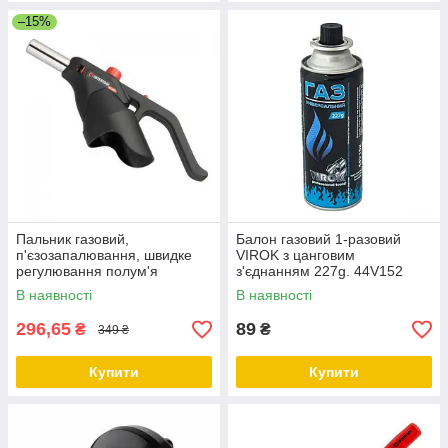
–15%
Пальник газовий,
Балон газовий 1-разовий
п'єзозапалювання, швидке
VIROK з цанговим
регулювання полум'я
з'єднанням 227g. 44V152
INTERTOOL GB-0029
В наявності
В наявності
296,65
89
₴
₴
349 ₴
Купити
Купити