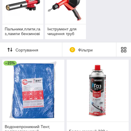
Пальники,плити,га
Інструмент для
з,лампи бензинові
чищення труб
Сортування
0
Фільтри
–15%
Водонепроникний Тент,