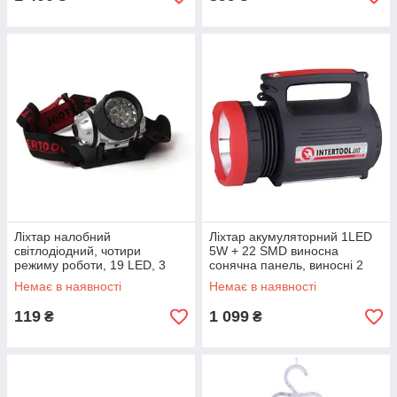
Ліхтар налобний
Ліхтар акумуляторний 1LED
світлодіодний, чотири
5W + 22 SMD виносна
режиму роботи, 19 LED, 3
сонячна панель, виносні 2
батарейки ААА. INTERTOOL
led лампи INTERTOOL LB-
Немає в наявності
Немає в наявності
LB-0301
0105
119
1 099
₴
₴