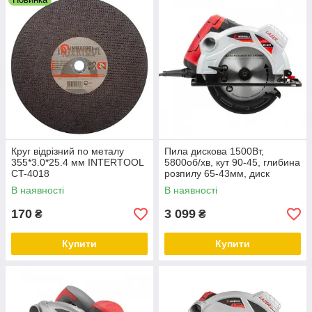
Круг відрізний по металу
Пила дискова 1500Вт,
355*3.0*25.4 мм INTERTOOL
5800об/хв, кут 90-45, глибина
CT-4018
розпилу 65-43мм, диск
190мм*20мм, 24 зуба, лазер
В наявності
В наявності
INTERTO
170
3 099
₴
₴
Купити
Купити