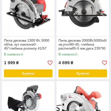
Пила дискова 1300 Вт, 5000
Пила дискова 2000Вт,5000об/
об/хв, кут наклона0-
хв,угол90-45, глибина
45°глибина розпилу 41/57
распила85-5 мм,диск 235*30
мм, диск185*20 мм
мм,40 зубів,лазер,плавний
В наявності
В наявності
INTERTOOL DT-0613
пуск
1 999
4 699
₴
₴
Купити
Купити