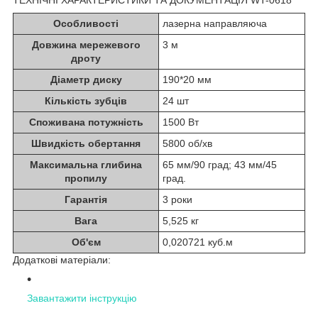
Особливості
лазерна направляюча
Довжина мережевого
3 м
дроту
Діаметр диску
190*20 мм
Кількість зубців
24 шт
Споживана потужність
1500 Вт
Швидкість обертання
5800 об/хв
Максимальна глибина
65 мм/90 град; 43 мм/45
пропилу
град.
Гарантія
3 роки
Вага
5,525 кг
Об'єм
0,020721 куб.м
Додаткові матеріали:
Завантажити інструкцію