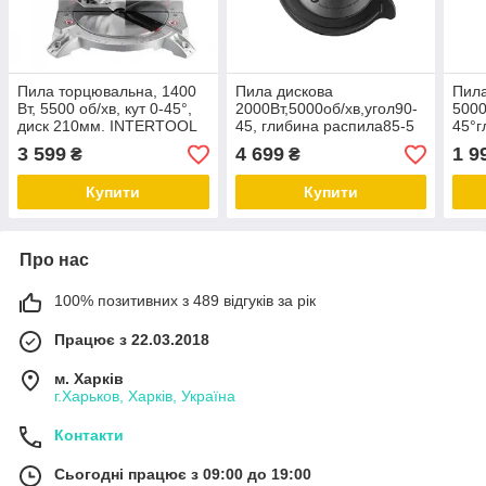
Пила торцювальна, 1400
Пила дискова
Пила
Вт, 5500 об/хв, кут 0-45°,
2000Вт,5000об/хв,угол90-
5000
диск 210мм. INTERTOOL
45, глибина распила85-5
45°г
DT-0621
мм,диск 235*30 мм,40
мм, 
3 599
4 699
1 9
₴
₴
зубів,лазер,плавний пуск
INT
Купити
Купити
Про нас
100% позитивних з 489 відгуків за рік
Працює з 22.03.2018
м. Харків
г.Харьков, Харків, Україна
Контакти
Сьогодні працює з 09:00 до 19:00