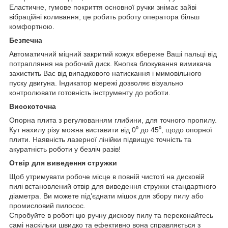
Еластичне, гумове покриття основної ручки знімає зайві
вібраційні коливання, це робить роботу оператора більш
комфортною.
Безпечна
Автоматичний міцний закритий кожух вбереже Ваші пальці від
потрапляння на робочий диск. Кнопка блокування вимикача
захистить Вас від випадкового натискання і мимовільного
пуску двигуна. Індикатор мережі дозволяє візуально
контролювати готовність інструменту до роботи.
Високоточна
Опорна плита з регулюванням глибини, для точного пропилу.
Кут нахилу різу можна виставити від 0⁰ до 45⁰, щодо опорної
плити. Наявність лазерної лінійки підвищує точність та
акуратність роботи у безліч разів!
Отвір для виведення стружки
Щоб утримувати робоче місце в повній чистоті на дисковій
пилі встановлений отвір для виведення стружки стандартного
діаметра. Ви можете під’єднати мішок для збору пилу або
промисловий пилосос.
Спробуйте в роботі цю ручну дискову пилу та переконайтесь
самі наскільки швидко та ефективно вона справляється з