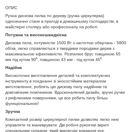
ОПИС
Ручна дискова пилка по дереву (ручка циркулярка)
однозначно стане в пригоді в домашньому господарстві, в
майстерні столяру або професіоналу на роботі.
Потужна та високошвидкісна
Дискова пила, потужністю 1500 Вт з частотою обертань - 5800
об/хв, легко справляється з твердими породами дерев з
максимальною ефективністю. Розпилює брус товщиною 65
мм під кутом 90⁰, товщиною 43 мм - під кутом 45⁰.
Надійна
Високоточне виготовлення деталей та комплектуючих
інструменту в поєднанні зі зносостійким матеріалом
виготовлення, роблять цю дискову пилу надійним та
довговічним помічником. Вдосконалений дизайн, зручні ручки
з рифленими поверхнями, це все робить пилу більш
функціональною!
Зручна
Компактний розмір циркулярної пилки дозволяє легко нею
управляти та маневрувати. Дві робочі рукоятки вкриті
спеціальним складом, який виключає ковзання рук.