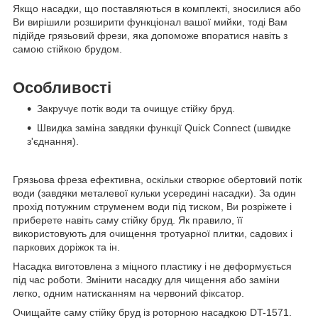
Якщо насадки, що поставляються в комплекті, зносилися або
Ви вирішили розширити функціонал вашої мийки, тоді Вам
підійде грязьовий фрези, яка допоможе впоратися навіть з
самою стійкою брудом.
Особливості
Закручує потік води та очищує стійку бруд.
Швидка заміна завдяки функції Quick Connect (швидке
з'єднання).
Грязьова фреза ефективна, оскільки створює обертовий потік
води (завдяки металевої кульки усередині насадки). За один
прохід потужним струменем води під тиском, Ви розріжете і
приберете навіть саму стійку бруд. Як правило, її
використовують для очищення тротуарної плитки, садових і
паркових доріжок та ін.
Насадка виготовлена з міцного пластику і не деформується
під час роботи. Змінити насадку для чищення або заміни
легко, одним натисканням на червоний фіксатор.
Очищайте саму стійку бруд із роторною насадкою DT-1571.