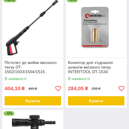
Пістолет до мийки високого
Конектор для з'єднання
тиску DT-
шлангів високого тиску
1502/1503/1504/1515
INTERTOOL DT-1534
INTERTOOL DT-1530
В наявності
В наявності
404,10
284,05
₴
₴
449 ₴
299 ₴
Купити
Купити
–5%