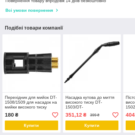
Повернення товару впродовж 14 днів безкоштовно
Всі умови повернення
Подібні товари компанії
Перехідник для мийок DT-
Насадка кутова до миття
Піст
1508/1509 для насадок на
високого тиску DT-
висо
мийки високого тиску
1503/DT-
1502
INTERTOOL DT-1533
1504/1508/1509/1515/1517
INT
180
351,12
404
₴
₴
399 ₴
INTERTOOL DT-1543
Купити
Купити