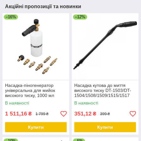
Акційні пропозиції та новинки
–16%
–12%
Насадка-піногенератор
Насадка кутова до миття
універсальна для мийок
високого тиску DT-1503/DT-
високого тиску, 1000 мл
1504/1508/1509/1515/1517
INTERTOOL DT-1536
INTERTOOL DT-1543
В наявності
В наявності
1 511,16
351,12
₴
₴
1 799 ₴
399 ₴
Купити
Купити
–10%
–5%