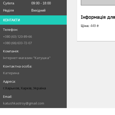
Субота
09:00
18:00
Неділя
Вихідний
Інформація дл
КОНТАКТИ
Ціна:
449 ₴
+380 (63) 120-89-66
+380 (66) 633-72-07
Інтернет-магазин "Катушка"
Катерина
г.Харьков, Харків, Україна
katushkastroy@gmail.com