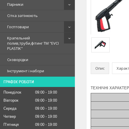
Парники
Сітка затінюють
Госптовари
Крапельний
полив,труби,фітинг ТМ "EVCI
PLASTIK"
Сковорідки
Опис
Харак
Інструмент і набори
ГРАФІК РОБОТИ
ТЕХНІЧНІ ХАРАКТЕР
Понеділок
09:00
19:00
Вівторок
09:00
19:00
Середа
09:00
19:00
Четвер
09:00
19:00
Пʼятниця
09:00
19:00