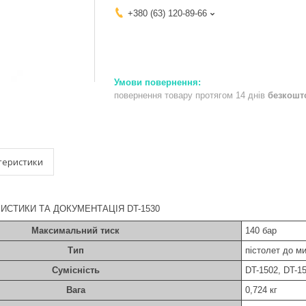
+380 (63) 120-89-66
повернення товару протягом 14 днів
безкошт
теристики
ИСТИКИ ТА ДОКУМЕНТАЦІЯ DT-1530
Максимальний тиск
140 бар
Тип
пістолет до м
Сумісність
DT-1502, DT-15
Вага
0,724 кг