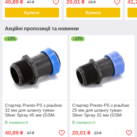
40,89
20,01
41,
₴
₴
47 ₴
23 ₴
Купити
Купити
Акційні пропозиції та новинки
–13%
–13%
Стартер Presto-PS з різьбою
Стартер Presto-PS з різьбою
32 мм для шлангу туман
25 мм для шлангу туман
Silver Spray 45 мм (GSM-
Silver Spray 32 мм (GSM-
014540)
013232)
В наявності
В наявності
40,89
20,01
₴
₴
47 ₴
23 ₴