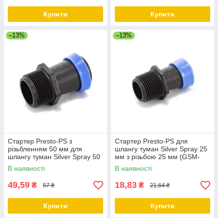
Купити
Купити
–13%
–13%
Стартер Presto-PS з
Стартер Presto-PS для
різьбленням 50 мм для
шлангу туман Silver Spray 25
шлангу туман Silver Spray 50
мм з різьбою 25 мм (GSM-
мм, в упаковці - 10 шт. (GSM-
012532)
В наявності
В наявності
015063)
49,59
18,83
₴
₴
57 ₴
21,64 ₴
Купити
Купити