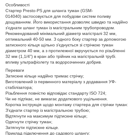
Особливості
Стартер Presto-PS для шланга туман (GSM-
014040) застосовується для побудови систем поливу
дощуванням. Його використання дозволяє швидко та надійно
з'єднати шланг туман із магістральним трубопроводом.
Рекомендований мінімальний діаметр магістралі 32 мм,
оптимальний 40-50 мм. З одного боку стартер за допомогою
затискного кільця щільно з'єднується зі стрічкою туман
діаметром 40 мм, а з протилежної вкручується по різьбленні
32 мм (1,1/4") в кран або трійник на магістральній трубі.
впливу ультрафіолету та водорозчинних добрив.
Переваги
Затискне кільце надійно тримає стрічку;
Виготовлений із первинного матеріалу з додавання УФ-
стабілізатора;
Різьблення повністю відповідає стандарту ISO 724;
Чи не підтікає, не вимагає додаткового ущільнення.
Коротка інструкція щодо монтажу стартера для стрічки туман:
З'єднати стартер із магістральною трубою;
Відтягнути на максимум підтискне кільце;
Одягнути стрічку туман;
Затягнути підтискне кільце.
Приклад підключення до садового шлангу: