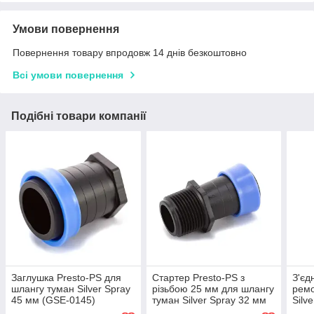
Умови повернення
Повернення товару впродовж 14 днів безкоштовно
Всі умови повернення
Подібні товари компанії
Заглушка Presto-PS для
Стартер Presto-PS з
З'єд
шлангу туман Silver Spray
різьбою 25 мм для шлангу
ремо
45 мм (GSЕ-0145)
туман Silver Spray 32 мм
Silv
(GSM-013232)
0140