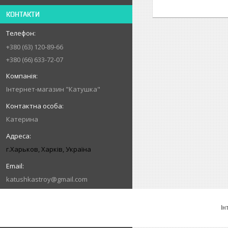
КОНТАКТИ
+380 (63) 120-89-66
+380 (66) 633-72-07
Інтернет-магазин "Катушка"
Катерина
г.Харьков, Харків, Україна
katushkastroy@gmail.com