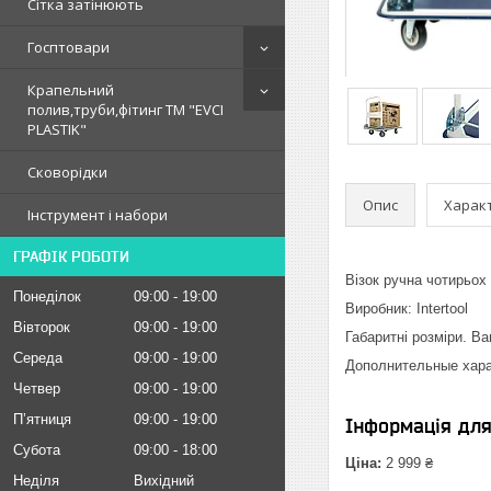
Сітка затінюють
Госптовари
Крапельний
полив,труби,фітинг ТМ "EVCI
PLASTIK"
Сковорідки
Опис
Харак
Інструмент і набори
ГРАФІК РОБОТИ
Візок ручна чотирьох
Понеділок
09:00
19:00
Виробник: Intertool
Вівторок
09:00
19:00
Габаритні розміри. Ваг
Середа
09:00
19:00
Дополнительные хара
Четвер
09:00
19:00
Пʼятниця
09:00
19:00
Інформація дл
Субота
09:00
18:00
Ціна:
2 999 ₴
Неділя
Вихідний