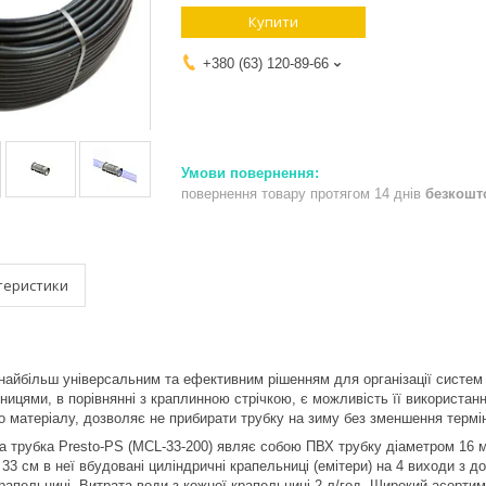
Купити
+380 (63) 120-89-66
повернення товару протягом 14 днів
безкошт
теристики
 найбільш універсальним та ефективним рішенням для організації систем
цями, в порівнянні з краплинною стрічкою, є можливість її використання 
ого матеріалу, дозволяє не прибирати трубку на зиму без зменшення термі
а трубка Presto-PS (MCL-33-200) являє собою ПВХ трубку діаметром 16 м
 33 см в неї вбудовані циліндричні крапельниці (емітери) на 4 виходи з 
рапельниці. Витрата води з кожної крапельниці 2 л/год. Широкий асортим