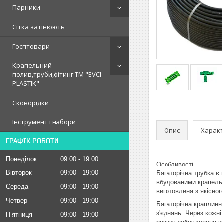
Парники
Сітка затінюють
Госптовари
Крапельний
полив,труби,фітинг ТМ "EVCI
PLASTIK"
Сковорідки
Інструмент і набори
Опис
Харак
ГРАФІК РОБОТИ
Понеділок
09:00
19:00
Особливості
Вівторок
09:00
19:00
Багаторічна трубка є
вбудованими крапельни
Середа
09:00
19:00
виготовлена ​​з якісн
Четвер
09:00
19:00
Багаторічна краплинн
з'єднань. Через кожні
Пʼятниця
09:00
19:00
ризику забруднення к