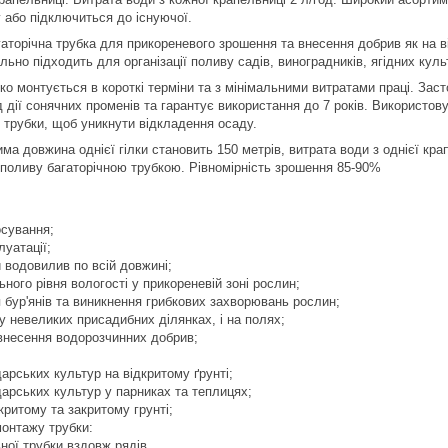
або підключиться до існуючої.
аторічна трубка для прикореневого зрошення та внесення добрив як на від
ьно підходить для організації поливу садів, виноградників, ягідних куль
ко монтується в короткі терміни та з мінімальними витратами праці. Зас
ід дії сонячних променів та гарантує використання до 7 років. Використо
трубки, щоб уникнути відкладення осаду.
 довжина однієї гілки становить 150 метрів, витрата води з однієї крап
поливу багаторічною трубкою. Рівномірність зрошення 85-90%
осування;
луатації;
й водовилив по всій довжині;
ного рівня вологості у прикореневій зоні рослин;
бур'янів та виникнення грибкових захворювань рослин;
у невеликих присадибних ділянках, і на полях;
внесення водорозчинних добрив;
арських культур на відкритому ґрунті;
арських культур у парниках та теплицях;
критому та закритому грунті;
монтажу трубки:
ної трубки вздовж рядів.