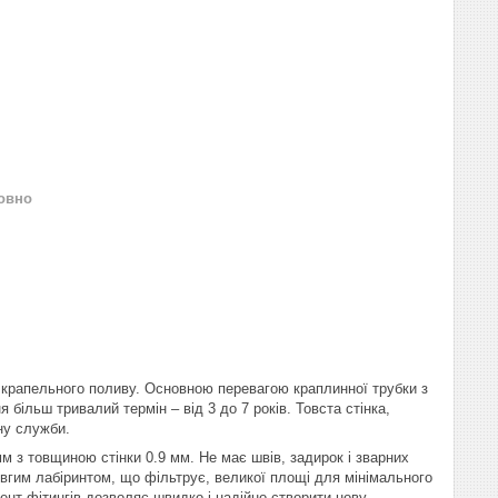
овно
 крапельного поливу. Основною перевагою краплинної трубки з
більш тривалий термін – від 3 до 7 років. Товста стінка,
ну служби.
м з товщиною стінки 0.9 мм. Не має швів, задирок і зварних
довгим лабіринтом, що фільтрує, великої площі для мінімального
ент фітингів дозволяє швидко і надійно створити нову