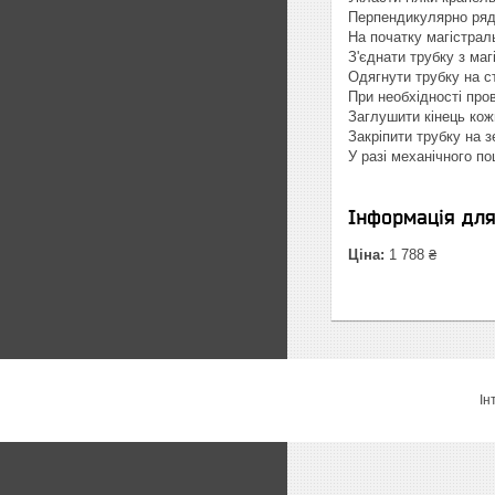
Перпендикулярно ряд
На початку магістрал
З'єднати трубку з ма
Одягнути трубку на с
При необхідності пров
Заглушити кінець кож
Закріпити трубку на 
У разі механічного п
Інформація дл
Ціна:
1 788 ₴