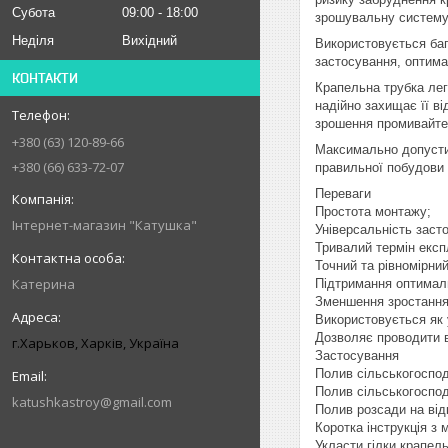
Субота
09:00
18:00
зрошувальну систему 
Неділя
Вихідний
Використовується баг
застосування, оптимал
КОНТАКТИ
Крапельна трубка лег
надійно захищає її в
зрошення промивайте 
+380 (63) 120-89-66
Максимально допустима
+380 (66) 633-72-07
правильної побудови 
Переваги
Простота монтажу;
Інтернет-магазин "Катушка"
Універсальність заст
Тривалий термін експ
Точний та рівномірни
Катерина
Підтримання оптималь
Зменшення зростання 
Використовується як 
Дозволяє проводити 
г.Харьков, Харків, Україна
Застосування
Полив сільськогоспод
Полив сільськогоспод
katushkastroy@gmail.com
Полив розсади на від
Коротка інструкція з 
Укласти гілки крапель