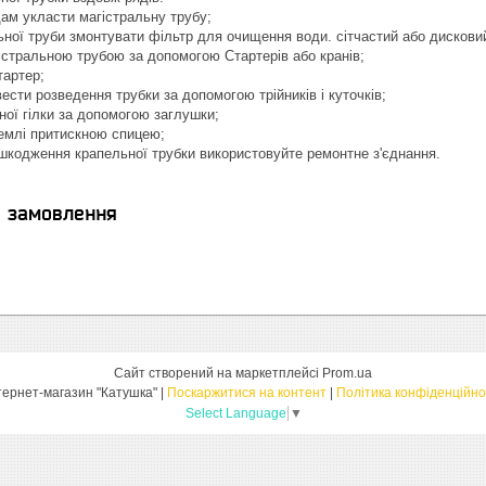
ам укласти магістральну трубу;
ьної труби змонтувати фільтр для очищення води. сітчастий або дискови
гістральною трубою за допомогою Стартерів або кранів;
тартер;
ести розведення трубки за допомогою трійників і куточків;
ної гілки за допомогою заглушки;
землі притискною спицею;
ошкодження крапельної трубки використовуйте ремонтне з'єднання.
я замовлення
Сайт створений на маркетплейсі
Prom.ua
Інтернет-магазин "Катушка" |
Поскаржитися на контент
|
Політика конфіденційно
Select Language
▼