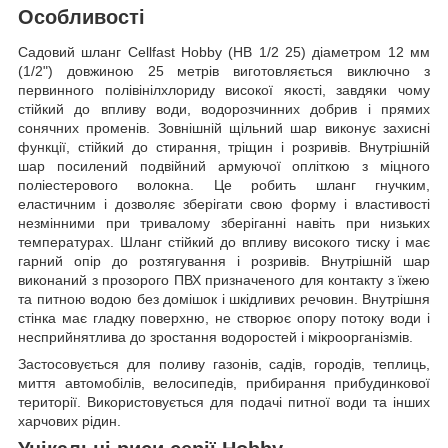
Особливості
Садовий шланг Cellfast Hobby (HB 1/2 25) діаметром 12 мм
(1/2") довжиною 25 метрів виготовляється виключно з
первинного полівінілхлориду високої якості, завдяки чому
стійкий до впливу води, водорозчинних добрив і прямих
сонячних променів. Зовнішній щільний шар виконує захисні
функції, стійкий до стирання, тріщин і розривів. Внутрішній
шар посилений подвійний армуючої опліткою з міцного
поліестерового волокна. Це робить шланг гнучким,
еластичним і дозволяє зберігати свою форму і властивості
незмінними при тривалому зберіганні навіть при низьких
температурах. Шланг стійкий до впливу високого тиску і має
гарний опір до розтягування і розривів. Внутрішній шар
виконаний з прозорого ПВХ призначеного для контакту з їжею
та питною водою без домішок і шкідливих речовин. Внутрішня
стінка має гладку поверхню, не створює опору потоку води і
несприйнятлива до зростання водоростей і мікроорганізмів.
Застосовується для поливу газонів, садів, городів, теплиць,
миття автомобілів, велосипедів, прибирання прибудинкової
території. Використовується для подачі питної води та інших
харчових рідин.