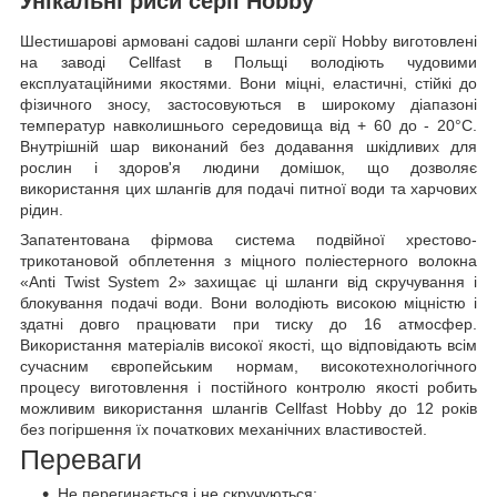
Унікальні риси серії Hobby
Шестишарові армовані садові шланги серії Hobby виготовлені
на заводі Cellfast в Польщі володіють чудовими
експлуатаційними якостями. Вони міцні, еластичні, стійкі до
фізичного зносу, застосовуються в широкому діапазоні
температур навколишнього середовища від + 60 до - 20°C.
Внутрішній шар виконаний без додавання шкідливих для
рослин і здоров'я людини домішок, що дозволяє
використання цих шлангів для подачі питної води та харчових
рідин.
Запатентована фірмова система подвійної хрестово-
трикотановой обплетення з міцного поліестерного волокна
«Anti Twist System 2» захищає ці шланги від скручування і
блокування подачі води. Вони володіють високою міцністю і
здатні довго працювати при тиску до 16 атмосфер.
Використання матеріалів високої якості, що відповідають всім
сучасним європейським нормам, високотехнологічного
процесу виготовлення і постійного контролю якості робить
можливим використання шлангів Cellfast Hobby до 12 років
без погіршення їх початкових механічних властивостей.
Переваги
Не перегинається і не скручуються;