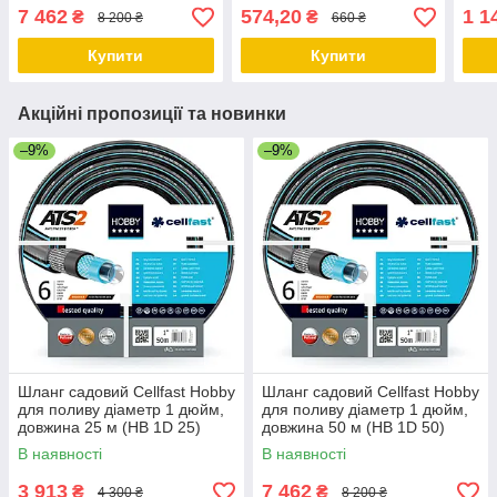
1D 50)
дюйма, довжина 25 м
дюйм
7 462
574,20
1 1
₴
₴
8 200 ₴
660 ₴
(EGG 1/2 25)
(EGG
Купити
Купити
Акційні пропозиції та новинки
–9%
–9%
Шланг садовий Cellfast Hobby
Шланг садовий Cellfast Hobby
для поливу діаметр 1 дюйм,
для поливу діаметр 1 дюйм,
довжина 25 м (HB 1D 25)
довжина 50 м (HB 1D 50)
В наявності
В наявності
3 913
7 462
₴
₴
4 300 ₴
8 200 ₴