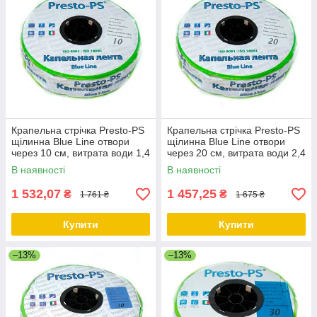
Крапельна стрічка Presto-PS
Крапельна стрічка Presto-PS
щілинна Blue Line отвори
щілинна Blue Line отвори
через 10 см, витрата води 1,4
через 20 см, витрата води 2,4
л/год, довжина 500 м
л/год, довжина 500 м
В наявності
В наявності
1 532,07
1 457,25
₴
₴
1 761 ₴
1 675 ₴
Купити
Купити
–13%
–13%