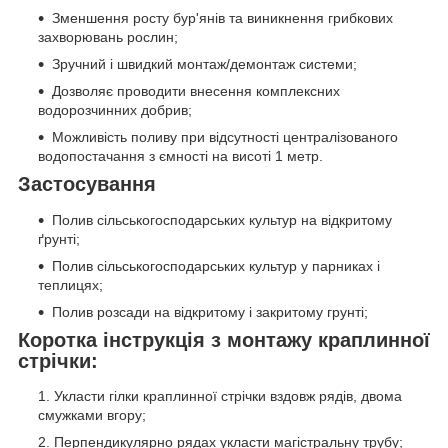
Зменшення росту бур'янів та виникнення грибкових
захворювань рослин;
Зручний і швидкий монтаж/демонтаж системи;
Дозволяє проводити внесення комплексних
водорозчинних добрив;
Можливість поливу при відсутності централізованого
водопостачання з ємності на висоті 1 метр.
Застосування
Полив сільськогосподарських культур на відкритому
ґрунті;
Полив сільськогосподарських культур у парниках і
теплицях;
Полив розсади на відкритому і закритому грунті;
Коротка інструкція з монтажу краплинної
стрічки:
Укласти гілки краплинної стрічки вздовж рядів, двома
смужками вгору;
Перпендикулярно рядах укласти магістральну трубу;