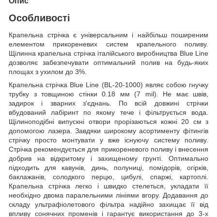
Опис
Особливості
Крапельна стрічка є універсальним і найбільш поширеним
елементом прикореневих систем крапельного поливу.
Щілинна крапельна стрічка італійського виробництва Blue Line
дозволяє забезпечувати оптимальний полив на будь-яких
площах з ухилом до 3%.
Крапельна стрічка Blue Line (BL-20-1000) являє собою гнучку
трубку з товщиною стінки 0.18 мм (7 mil). Не має швів,
задирок і зварних з'єднань. По всій довжині стрічки
вбудований лабіринт по якому тече і фільтрується вода.
Щілиноподібні випускні отвори прорізаються кожні 20 см з
допомогою лазера. Завдяки широкому асортименту фітингів
стрічку просто монтувати у вже існуючу систему поливу.
Стрічка рекомендується для прикореневого поливу і внесення
добрив на відкритому і захищеному грунті. Оптимально
підходить для кавунів, динь, полуниці, помідорів, огірків,
баклажанів, солодкого перцю, цибулі, спаржі, картоплі.
Крапельна стрічка легко і швидко стелеться, укладати її
необхідно двома паралельними лініями вгору. Додавання до
складу ультрафіолетового фільтра надійно захищає її від
впливу сонячних променів і гарантує використання до 3-х