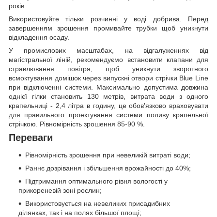
років.
Використовуйте тільки розчинні у воді добрива. Перед
завершенням зрошення промивайте трубки щоб уникнути
відкладення осаду.
У промислових масштабах, на відгалуженнях від
магістральної ліній, рекомендуємо встановити клапани для
стравлювання повітря, щоб уникнути зворотного
всмоктування домішок через випускні отвори стрічки Blue Line
при відключенні системи. Максимально допустима довжина
однієї гілки становить 130 метрів, витрата води з одного
крапельниці - 2,4 літра в годину, це обов'язково враховувати
для правильного проектування системи поливу крапельної
стрічкою. Рівномірність зрошення 85-90 %.
Переваги
Рівномірність зрошення при невеликій витраті води;
Раннє дозрівання і збільшення врожайності до 40%;
Підтримання оптимального рівня вологості у
прикореневій зоні рослин;
Використовується на невеликих присадибних
ділянках, так і на полях більшої площі;