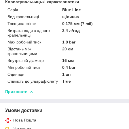
Користувальницькі характеристики
Серія
Blue Line
Вид крапельниці
щілинна
Товщина стінки
0,175 мм (7 mil)
Витрата води з одного
2,4 л/год
крапельниці
Max робочий тиск
1,8 bar
Відстань між
20 см
крапельницями
Внутрішній діаметр
16 мм
Min робочий тиск
0,4 bar
Одиниця
1 шт
Стійкість до ультрафіолету
True
Приховати
Умови доставки
Нова Пошта
Укрпошта