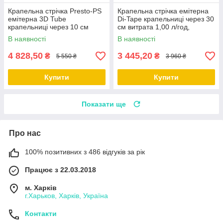
Крапельна стрічка Presto-PS
Крапельна стрічка емітерна
емітерна 3D Tube
Di-Tape крапельниці через 30
крапельниці через 10 см
см витрата 1,00 л/год,
витрата 1,38 л/год, довжина
довжина 2000 м, (DI-30-2000)
В наявності
В наявності
2000 м 3D-7-10-2000
4 828,50
3 445,20
₴
₴
5 550 ₴
3 960 ₴
Купити
Купити
Показати ще
Про нас
100% позитивних з 486 відгуків за рік
Працює з 22.03.2018
м. Харків
г.Харьков, Харків, Україна
Контакти