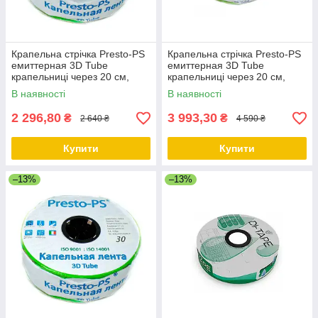
Крапельна стрічка Presto-PS
Крапельна стрічка Presto-PS
емиттерная 3D Tube
емиттерная 3D Tube
крапельниці через 20 см,
крапельниці через 20 см,
витрата 2.7 л/год, довжина
витрата 2.7 л/год, довжина
В наявності
В наявності
1000 м
2000 м
2 296,80
3 993,30
₴
₴
2 640 ₴
4 590 ₴
Купити
Купити
–13%
–13%