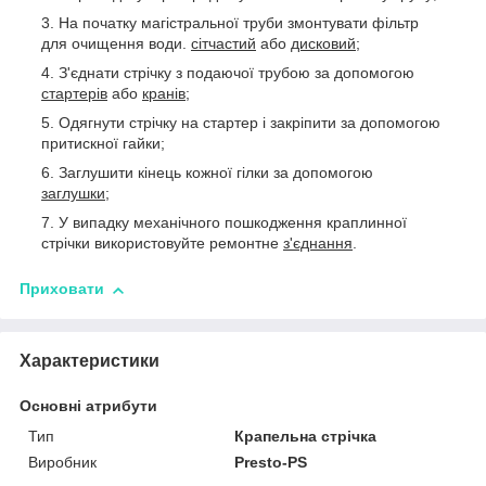
На початку магістральної труби змонтувати фільтр
для очищення води.
сітчастий
або
дисковий
;
З'єднати стрічку з подаючої трубою за допомогою
стартерів
або
кранів
;
Одягнути стрічку на стартер і закріпити за допомогою
притискної гайки;
Заглушити кінець кожної гілки за допомогою
заглушки
;
У випадку механічного пошкодження краплинної
стрічки використовуйте ремонтне
з'єднання
.
Приховати
Характеристики
Основні атрибути
Тип
Крапельна стрічка
Виробник
Presto-PS