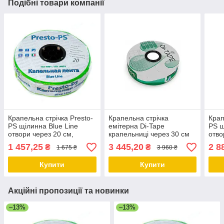
Подібні товари компанії
Крапельна стрічка Presto-
Крапельна стрічка
Крап
PS щілинна Blue Line
емітерна Di-Tape
PS щ
отвори через 20 см,
крапельниці через 30 см
отво
витрата води 2,4 л/год,
витрата 1,00 л/год,
витр
1 457,25
3 445,20
2 8
₴
₴
1 675 ₴
3 960 ₴
довжина 500 м
довжина 2000 м, (DI-30-
довж
2000)
Купити
Купити
Акційні пропозиції та новинки
–13%
–13%