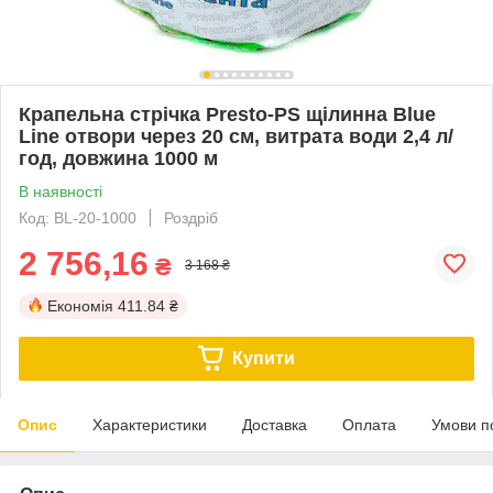
Крапельна стрічка Presto-PS щілинна Blue
Line отвори через 20 см, витрата води 2,4 л/
год, довжина 1000 м
В наявності
Код: BL-20-1000
Роздріб
2 756,16
₴
3 168 ₴
Економія
411.84 ₴
Купити
Опис
Характеристики
Доставка
Оплата
Умови п