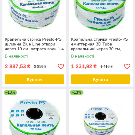
Крапельна стрічка Presto-PS
Крапельна стрічка Presto-PS
щілинна Blue Line отвори
емиттерная 3D Tube
через 10 см, витрата води 1,4
крапельниці через 30 см,
л/год, довжина 1000 м
витрата 2.7 л/год, довжина
В наявності
В наявності
500 м
2 887,53
1 231,92
₴
₴
3 319 ₴
1 416 ₴
Купити
Купити
–13%
–13%