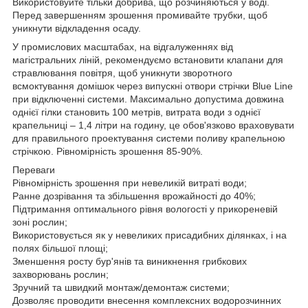
Використовуйте тільки добрива, що розчиняються у воді.
Перед завершенням зрошення промивайте трубки, щоб
уникнути відкладення осаду.
У промислових масштабах, на відгалуженнях від
магістральних ліній, рекомендуємо встановити клапани для
стравлювання повітря, щоб уникнути зворотного
всмоктування домішок через випускні отвори стрічки Blue Line
при відключенні системи. Максимально допустима довжина
однієї гілки становить 100 метрів, витрата води з однієї
крапельниці – 1,4 літри на годину, це обов'язково враховувати
для правильного проектування системи поливу крапельною
стрічкою. Рівномірність зрошення 85-90%.
Переваги
Рівномірність зрошення при невеликій витраті води;
Ранне дозрівання та збільшення врожайності до 40%;
Підтримання оптимального рівня вологості у прикореневій
зоні рослин;
Використовується як у невеликих присадибних ділянках, і на
полях більшої площі;
Зменшення росту бур'янів та виникнення грибкових
захворювань рослин;
Зручний та швидкий монтаж/демонтаж системи;
Дозволяє проводити внесення комплексних водорозчинних