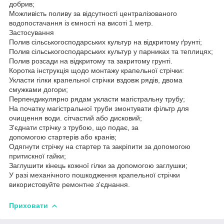
добрив;
Можливість поливу за відсутності централізованого
водопостачання із ємності на висоті 1 метр.
Застосування
Полив сільськогосподарських культур на відкритому ґрунті;
Полив сільськогосподарських культур у парниках та теплицях;
Полив розсади на відкритому та закритому грунті.
Коротка інструкція щодо монтажу крапельної стрічки:
Укласти гілки крапельної стрічки вздовж рядів, двома
смужками догори;
Перпендикулярно рядам укласти магістральну трубу;
На початку магістральної труби змонтувати фільтр для
очищення води. сітчастий або дисковий;
З'єднати стрічку з трубою, що подає, за
допомогою стартерів або кранів;
Одягнути стрічку на стартер та закріпити за допомогою
притискної гайки;
Заглушити кінець кожної гілки за допомогою заглушки;
У разі механічного пошкодження крапельної стрічки
використовуйте ремонтне з'єднання.
Приховати