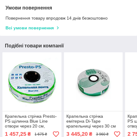
Умови повернення
Повернення товару впродовж 14 днів безкоштовно
Всі умови повернення
Подібні товари компанії
Крапельна стрічка Presto-
Крапельна стрічка
Крап
PS щілинна Blue Line
емітерна Di-Tape
PS щ
отвори через 20 см,
крапельниці через 30 см
отво
витрата води 2,4 л/год,
витрата 1,00 л/год,
витр
1 457,25
3 445,20
2 7
₴
₴
1 675 ₴
3 960 ₴
довжина 500 м
довжина 2000 м, (DI-30-
довж