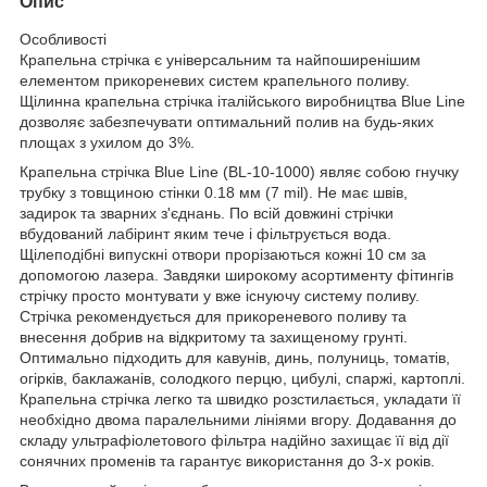
Опис
Особливості
Крапельна стрічка є універсальним та найпоширенішим
елементом прикореневих систем крапельного поливу.
Щілинна крапельна стрічка італійського виробництва Blue Line
дозволяє забезпечувати оптимальний полив на будь-яких
площах з ухилом до 3%.
Крапельна стрічка Blue Line (BL-10-1000) являє собою гнучку
трубку з товщиною стінки 0.18 мм (7 mil). Не має швів,
задирок та зварних з'єднань. По всій довжині стрічки
вбудований лабіринт яким тече і фільтрується вода.
Щілеподібні випускні отвори прорізаються кожні 10 см за
допомогою лазера. Завдяки широкому асортименту фітингів
стрічку просто монтувати у вже існуючу систему поливу.
Стрічка рекомендується для прикореневого поливу та
внесення добрив на відкритому та захищеному грунті.
Оптимально підходить для кавунів, динь, полуниць, томатів,
огірків, баклажанів, солодкого перцю, цибулі, спаржі, картоплі.
Крапельна стрічка легко та швидко розстилається, укладати її
необхідно двома паралельними лініями вгору. Додавання до
складу ультрафіолетового фільтра надійно захищає її від дії
сонячних променів та гарантує використання до 3-х років.