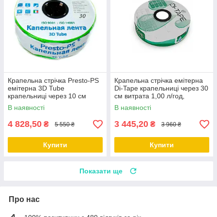
Крапельна стрічка Presto-PS
Крапельна стрічка емітерна
емітерна 3D Tube
Di-Tape крапельниці через 30
крапельниці через 10 см
см витрата 1,00 л/год,
витрата 1,38 л/год, довжина
довжина 2000 м, (DI-30-2000)
В наявності
В наявності
2000 м 3D-7-10-2000
4 828,50
3 445,20
₴
₴
5 550 ₴
3 960 ₴
Купити
Купити
Показати ще
Про нас