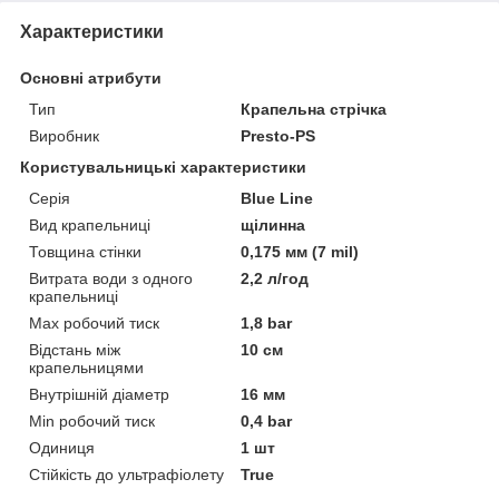
Характеристики
Основні атрибути
Тип
Крапельна стрічка
Виробник
Presto-PS
Користувальницькі характеристики
Серія
Blue Line
Вид крапельниці
щілинна
Товщина стінки
0,175 мм (7 mil)
Витрата води з одного
2,2 л/год
крапельниці
Max робочий тиск
1,8 bar
Відстань між
10 см
крапельницями
Внутрішній діаметр
16 мм
Min робочий тиск
0,4 bar
Одиниця
1 шт
Стійкість до ультрафіолету
True