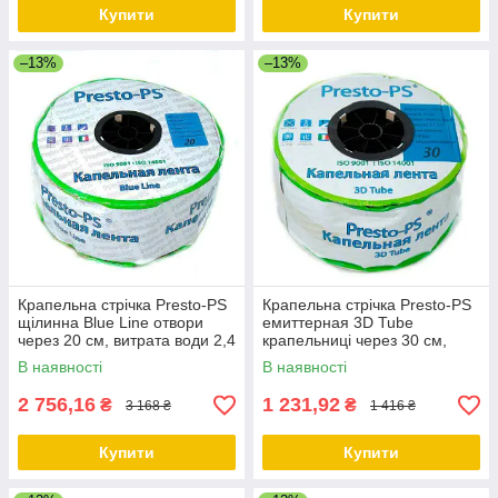
Купити
Купити
–13%
–13%
Крапельна стрічка Presto-PS
Крапельна стрічка Presto-PS
щілинна Blue Line отвори
емиттерная 3D Tube
через 20 см, витрата води 2,4
крапельниці через 30 см,
л/год, довжина 1000 м
витрата 2.7 л/год, довжина
В наявності
В наявності
500 м
2 756,16
1 231,92
₴
₴
3 168 ₴
1 416 ₴
Купити
Купити