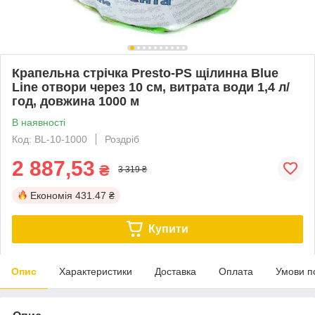
Крапельна стрічка Presto-PS щілинна Blue
Line отвори через 10 см, витрата води 1,4 л/
год, довжина 1000 м
В наявності
Код: BL-10-1000
Роздріб
2 887,53
₴
3 319 ₴
Економія
431.47 ₴
Купити
Опис
Характеристики
Доставка
Оплата
Умови п