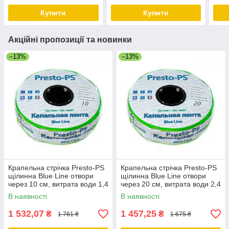
2000)
Купити
Купити
Акційні пропозиції та новинки
–13%
–13%
Крапельна стрічка Presto-PS
Крапельна стрічка Presto-PS
щілинна Blue Line отвори
щілинна Blue Line отвори
через 10 см, витрата води 1,4
через 20 см, витрата води 2,4
л/год, довжина 500 м
л/год, довжина 500 м
В наявності
В наявності
1 532,07
1 457,25
₴
₴
1 761 ₴
1 675 ₴