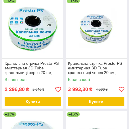
–13%
–13%
Крапельна стрічка Presto-PS
Крапельна стрічка Presto-PS
емиттерная 3D Tube
емиттерная 3D Tube
крапельниці через 20 см,
крапельниці через 20 см,
витрата 2.7 л/год, довжина
витрата 2.7 л/год, довжина
В наявності
В наявності
1000 м
2000 м
2 296,80
3 993,30
₴
₴
2 640 ₴
4 590 ₴
Купити
Купити
–13%
–13%