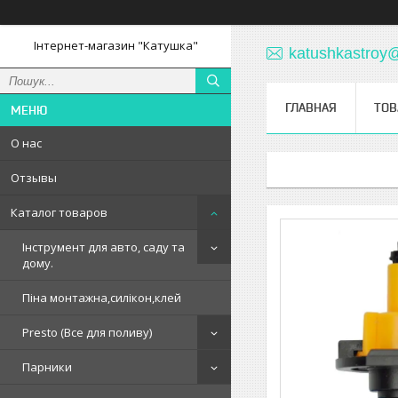
Інтернет-магазин "Катушка"
katushkastroy
ГЛАВНАЯ
ТОВ
О нас
Отзывы
Каталог товаров
Інструмент для авто, саду та
дому.
Піна монтажна,силікон,клей
Presto (Все для поливу)
Парники