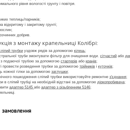
мального рівня вологості грунту і повітря.
иких теплиць/парників;
а відкритому і закритому грунті;
рослин;
озчинних добрив.
укція з монтажу крапельниці Колібрі:
сліпий трубки
уздовж рядів за допомогою
кілець
;
істральної труби змонтувати фільтр для очищення води.
сітчастий
або
ди
у з подаючої трубою за допомогою
стартерів
або
кранів
;
ті провести розведення трубки за допомогою
трійників
і
куточків
;
ць кожної гілки за допомогою
заглушки
;
нічного пошкодження сліпий трубки використовуйте ремонтне
з'єднання;
и в сліпий трубці на необхідній відстані за допомогою
діркопробивача
;
овити
адаптер 5145
або
адаптер з різьбленням 5146;
пельниці.
я замовлення