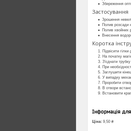
Збереження опти
Застосування
Зрошення невел
Полив розсади н
Полив хвойних 
Внесення водор
Коротка інстр
Підвісити гілки
На початку маг
З'єднати трубк
При необхіднос
Заглушити кіне
У випадку меха
Проробити отвор
В отвори встан
Встановити кра
Інформація дл
Ціна:
9,50 ₴