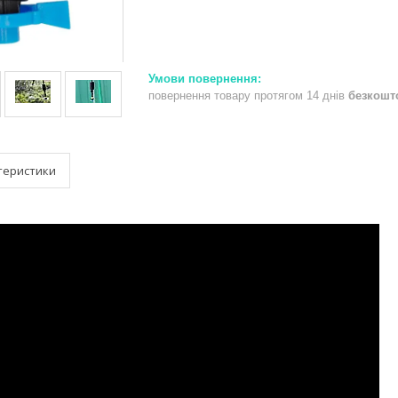
повернення товару протягом 14 днів
безкошт
теристики