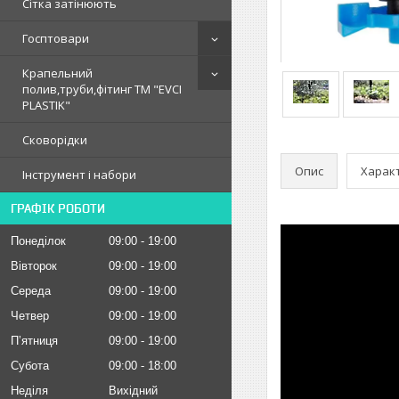
Сітка затінюють
Госптовари
Крапельний
полив,труби,фітинг ТМ "EVCI
PLASTIK"
Сковорідки
Опис
Харак
Інструмент і набори
ГРАФІК РОБОТИ
Понеділок
09:00
19:00
Вівторок
09:00
19:00
Середа
09:00
19:00
Четвер
09:00
19:00
Пʼятниця
09:00
19:00
Субота
09:00
18:00
Неділя
Вихідний