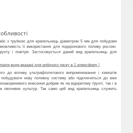
обливості
 або з трубкою для крапельниць діаметром 5 мм для побудови
 можливість її використання для подкронового поливу рослин.
рунту і повітря. Застосовується даний вид крапельниць для
трати води вказані для робочого тиску в 1 атмосферу !
ого до впливу ультрафіолетового випромінювання і хімікатів
о побудувати нову поливну систему або підключиться до вже
озакореневого внесення добрив як на відкритому ґрунті, так і в
ди овочевих культур. Так само цей вид крапельниць служить