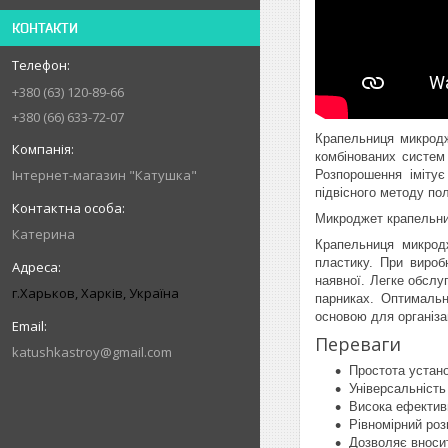
КОНТАКТИ
+380 (63) 120-89-66
+380 (66) 633-72-07
Крапельниця микродж
комбінованих систем
Інтернет-магазин "Катушка"
Розпорошення іміту
підвісного методу пол
Микроджет крапельниц
Катерина
Крапельниця микродж
пластику. При вироб
наявної. Легке обслу
г.Харьков, Харків, Україна
парниках. Оптимальн
основою для організа
Переваги
katushkastroy@gmail.com
Простота устано
Універсальність
Висока ефективн
Рівномірний роз
Дозволяє вноси