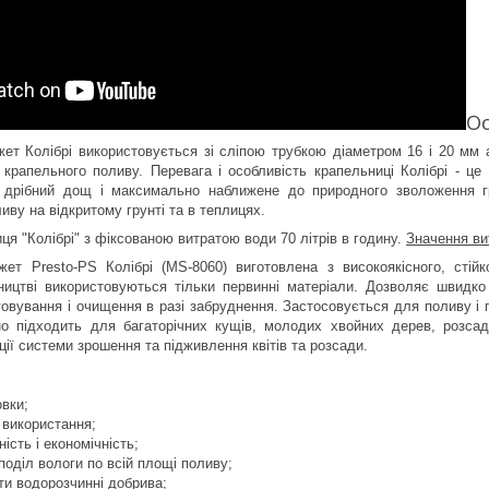
Ос
ет Колібрі використовується зі сліпою трубкою діаметром 16 і 20 мм
 крапельного поливу. Перевага і особливість крапельниці Колібрі - це
є дрібний дощ і максимально наближене до природного зволоження г
иву на відкритому грунті та в теплицях.
я "Колібрі" з фіксованою витратою води 70 літрів в годину.
Значення ви
ет Presto-PS Колібрі (MS-8060) виготовлена з високоякісного, стійк
ництві використовуються тільки первинні матеріали. Дозволяє швидк
говування і очищення в разі забруднення. Застосовується для поливу і п
о підходить для багаторічних кущів, молодих хвойних дерев, розса
ції системи зрошення та підживлення квітів та розсади.
вки;
 використання;
ість і економічність;
поділ вологи по всій площі поливу;
ти водорозчинні добрива;