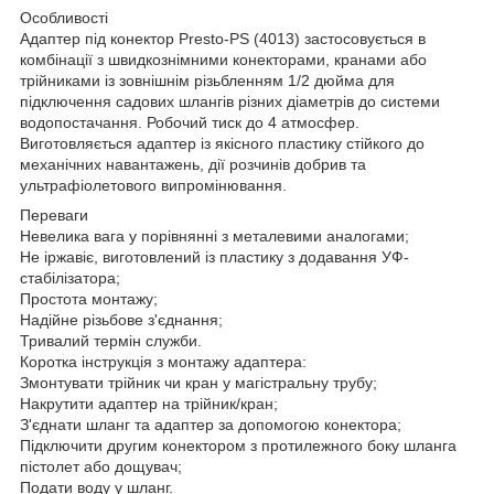
Особливості
Адаптер під конектор Presto-PS (4013) застосовується в
комбінації з швидкознімними конекторами, кранами або
трійниками із зовнішнім різьбленням 1/2 дюйма для
підключення садових шлангів різних діаметрів до системи
водопостачання. Робочий тиск до 4 атмосфер.
Виготовляється адаптер із якісного пластику стійкого до
механічних навантажень, дії розчинів добрив та
ультрафіолетового випромінювання.
Переваги
Невелика вага у порівнянні з металевими аналогами;
Не іржавіє, виготовлений із пластику з додавання УФ-
стабілізатора;
Простота монтажу;
Надійне різьбове з'єднання;
Тривалий термін служби.
Коротка інструкція з монтажу адаптера:
Змонтувати трійник чи кран у магістральну трубу;
Накрутити адаптер на трійник/кран;
З'єднати шланг та адаптер за допомогою конектора;
Підключити другим конектором з протилежного боку шланга
пістолет або дощувач;
Подати воду у шланг.