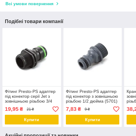
Всі умови повернення
Подібні товари компанії
Фітинг Presto-PS адаптер
Фітинг Presto-PS адаптер
Кран
під конектор серії Jet з
під конектор з зовнішньою
зовн
зовнішньою різьбою 3/4
різьбою 1/2 дюйма (5701)
різь
дюйма (2507)
0120
19,95
7,83
38,
₴
₴
21 ₴
9 ₴
Купити
Купити
Акційні пропозиції та новинки