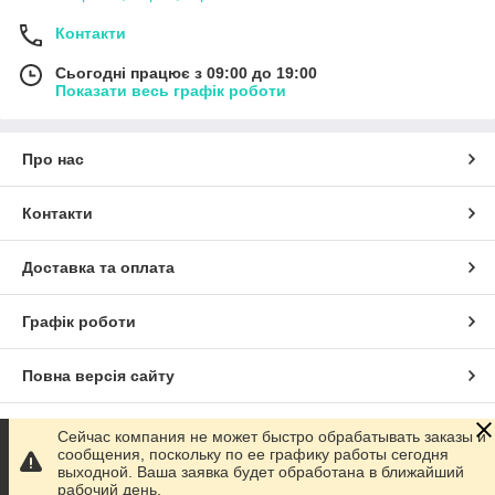
Контакти
Сьогодні працює з 09:00 до 19:00
Показати весь графік роботи
Про нас
Контакти
Доставка та оплата
Графік роботи
Повна версія сайту
Сайт створено на маркетплейсі
Prom.ua
Сейчас компания не может быстро обрабатывать заказы и
сообщения, поскольку по ее графику работы сегодня
выходной. Ваша заявка будет обработана в ближайший
Політика конфіденційності
рабочий день.