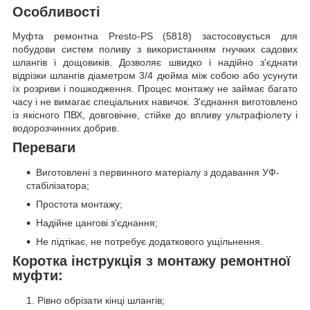
Особливості
Муфта ремонтна Presto-PS (5818) застосовується для
побудови систем поливу з використанням гнучких садових
шлангів і дощовиків. Дозволяє швидко і надійно з'єднати
відрізки шлангів діаметром 3/4 дюйма між собою або усунути
їх розриви і пошкодження. Процес монтажу не займає багато
часу і не вимагає спеціальних навичок. З'єднання виготовлено
із якісного ПВХ, довговічне, стійке до впливу ультрафіолету і
водорозчинних добрив.
Переваги
Виготовлені з первинного матеріалу з додавання УФ-
стабілізатора;
Простота монтажу;
Надійне цангові з'єднання;
Не підтікає, не потребує додаткового ущільнення.
Коротка інструкція з монтажу ремонтної
муфти:
Рівно обрізати кінці шлангів;