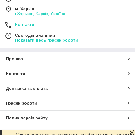
м. Харків
г.Харьков, Харків, Україна
Контакти
Сьогодні вихідний
Показати весь графік роботи
Про нас
Контакти
Доставка та оплата
Графік роботи
Повна версія сайту
Сайт створено на маркетплейсі
Prom.ua
Сейчас компания не может быстро обрабатывать заказы и