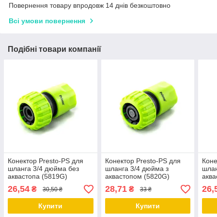
Повернення товару впродовж 14 днів безкоштовно
Всі умови повернення
Подібні товари компанії
Конектор Presto-PS для
Конектор Presto-PS для
Коне
шланга 3/4 дюйма без
шланга 3/4 дюйма з
шлан
аквастопа (5819G)
аквастопом (5820G)
аква
26,54
28,71
26,
₴
₴
30,50 ₴
33 ₴
Купити
Купити