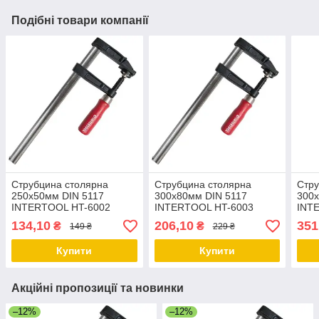
Подібні товари компанії
Струбцина столярна
Струбцина столярна
Стру
250х50мм DIN 5117
300х80мм DIN 5117
300х
INTERTOOL HT-6002
INTERTOOL HT-6003
INT
134,10
206,10
351
₴
₴
149 ₴
229 ₴
Купити
Купити
Акційні пропозиції та новинки
–12%
–12%