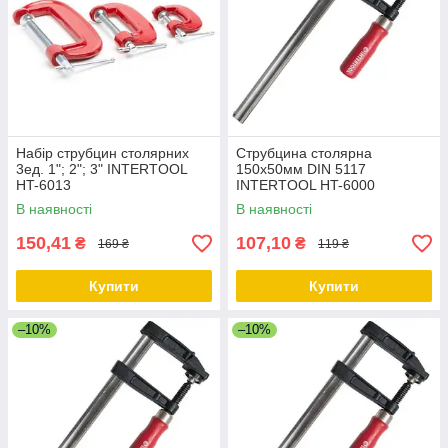
Набір струбцин столярних
Струбцина столярна
3ед. 1"; 2"; 3" INTERTOOL
150х50мм DIN 5117
HT-6013
INTERTOOL HT-6000
В наявності
В наявності
150,41
107,10
₴
₴
169 ₴
119 ₴
Купити
Купити
–10%
–10%