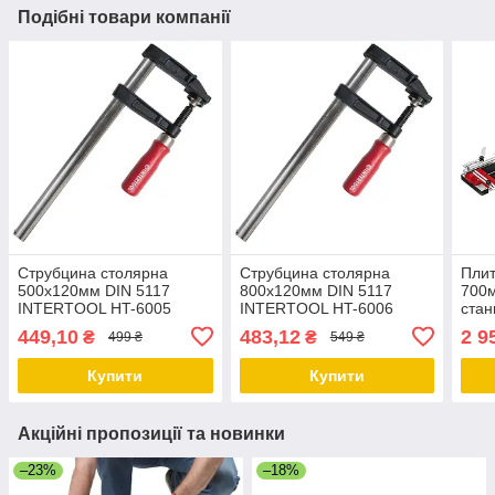
Подібні товари компанії
Струбцина столярна
Струбцина столярна
Плит
500х120мм DIN 5117
800х120мм DIN 5117
700м
INTERTOOL HT-6005
INTERTOOL HT-6006
стан
STO
449,10
483,12
2 9
₴
₴
499 ₴
549 ₴
038
Купити
Купити
Акційні пропозиції та новинки
–23%
–18%