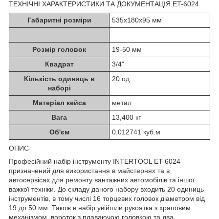
ТЕХНІЧНІ ХАРАКТЕРИСТИКИ ТА ДОКУМЕНТАЦІЯ ET-6024
Габаритні розміри
535х180х95 мм
Розмір головок
19-50 мм
Квадрат
3/4"
Кількість одиниць в
20 од.
наборі
Матеріал кейса
метал
Вага
13,400 кг
Об'єм
0,012741 куб.м
ОПИС
Професійний набір інструменту INTERTOOL ET-6024
призначений для використання в майстернях та в
автосервісах для ремонту вантажних автомобілів та іншої
важкої техніки. До складу даного набору входить 20 одиниць
інструментів, в тому числі 16 торцевих головок діаметром від
19 до 50 мм. Також в набір увійшли рукоятка з храповим
механізмом, вороток з плаваючою головкою та два