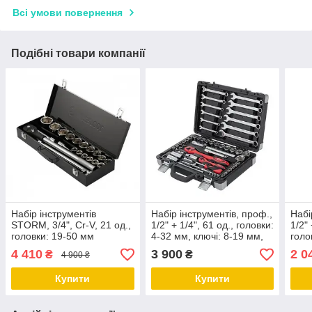
Всі умови повернення
Подібні товари компанії
Набір інструментів
Набір інструментів, проф.,
Набі
STORM, 3/4", Cr-V, 21 од.,
1/2" + 1/4", 61 од., головки:
1/2" 
головки: 19-50 мм
4-32 мм, ключі: 8-19 мм,
голо
INTERTOOL ET-8321
кейс INTERTOOL ET-6061
од.,
4 410
3 900
2 0
₴
₴
4 900 ₴
607
Купити
Купити