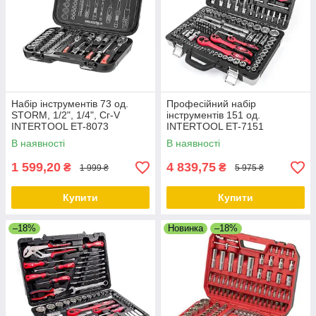
Набір інструментів 73 од.
Професійний набір
STORM, 1/2", 1/4", Сг-V
інструментів 151 од.
INTERTOOL ET-8073
INTERTOOL ET-7151
В наявності
В наявності
1 599,20
4 839,75
₴
₴
1 999 ₴
5 975 ₴
Купити
Купити
–18%
Новинка
–18%