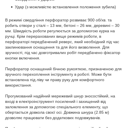
Удар (з можливістю встановлення положення зубила)
В режимі свердління перфоратор розвиває 900 об/хв. та
робить отвори у сталі – 13 мм, бетоні – 26 мм, деревині – 30
мм. Швидкість роботи регулюється за допомогою курка на
ручці. Крім перерахованих вище режимів роботи, в
перфораторі передбачений реверс, який необхідний під час
заклинювання оснащення та для його визволення. Для
зручності, під час довготривалих робіт передбачено фіксатор
кнопки включення.
Перфоратор оснащений бічною рукояткою, призначеною для
зручного перехоплення інструменту в роботі. Може бути
встановлена під ліву чи праву руку для комфортного
використання.
Прогумований надійний мережевий шнур зносостійкий, на
вході в електроінструмент посилений і захищений від
заломлення за допомогою спеціального елементу, що
обертається довкола своєї осі. Довжина шнура (2.85 м)
дозволяє працювати без додаткових подовжувачів.