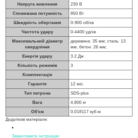
Напруга живлення
230 В
Споживана потужність
850 Вт
Швидкість обертання
0-900 об/хв
Частота удару
0-4400 уд/хв
Максимальний діаметр
деревина: 35 мм; сталь: 13
свердління
мм; бетон: 26 мм;
Енергія удару
3.2 Дж
Кількість режимів
3
Комплектація
Гарантія
12 міс.
Тип патрона
SDS-plus
Вага
4,800 кг
Об'єм
0,018117 куб.м
Додаткові матеріали:
Завантажити інструкцію