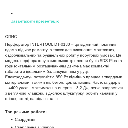
Завантажити презентацію
ОПИС
Перфоратор INTERTOOL DT-0180 – це відмінний помічник
вдома під час ремонту, а також для виконання монтажних,
оздоблювальних та будівельних робіт у побутових умовах. Ця
модель перфоратору з системою кріплення бурів SDS-Plus та
горизонтальним розташуванням двигуна має компактні
габарити з ідеальним балансуванням у руці.
Електродвигун потужністю 850 Вт відмінно працює з твердими
матеріалами, такими як: бетон, цегла, камінь. Частота ударів
– 4400 уд/хв., максимальна енергія – 3,2 Дж, легко впорається
з цегляною кладкою, відколює штукатурку, робить канавки у
стінах, стелі, на підлозі та ін.
Три режими роботи:
Свердління
Свердління з ударом