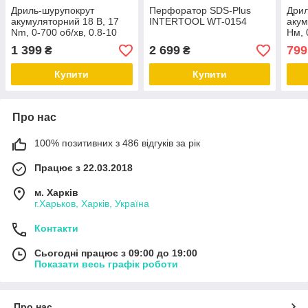
Дриль-шурупокрут
Перфоратор SDS-Plus
Дрил
акумуляторний 18 В, 17
INTERTOOL WT-0154
акум
Nm, 0-700 об/хв, 0.8-10
Нм, 
мм, Li-Ion, 1.5 Аг
0.8-
1 399
2 699
799
₴
₴
INTERTOOL DT-0315
INT
Купити
Купити
Про нас
100% позитивних з 486 відгуків за рік
Працює з 22.03.2018
м. Харків
г.Харьков, Харків, Україна
Контакти
Сьогодні працює з 09:00 до 19:00
Показати весь графік роботи
Про нас