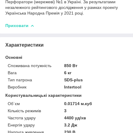
Перфоратори (мережеві) №1 в Україні. За результатами
незалежного рейтингового дослідження у рамках проекту
Українська Народна Премія у 2021 році.
Приховати
Характеристики
Основні
Споживана потужність
850 Вт
Вага
6 кг
Тип патрона
SDS-plus
Виробник
Intertool
Користувальницькі характеристики
Об`єм
0.01714 м.куб
Кількість режимів
3
Частота удару
4400 уд/хв
Енергія удару
3.2 Дж
Напруга живлення
230 В