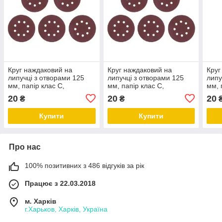
Круг наждаковий на
Круг наждаковий на
Круг
липучці з отворами 125
липучці з отворами 125
липу
мм, папір клас С,
мм, папір клас С,
мм, 
щільність 140 г/м², К36, 5
щільність 140 г/м², К40, 5
щіль
20
20
20
₴
₴
од. INTERTOOL BT-0582
од. INTERTOOL BT-0582
од.
Купити
Купити
Про нас
100% позитивних з 486 відгуків за рік
Працює з 22.03.2018
м. Харків
г.Харьков, Харків, Україна