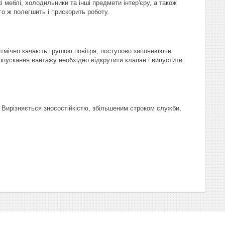
 меблі, холодильники та інші предмети інтер'єру, а також
ого ж полегшить і прискорить роботу.
итмічно качають грушою повітря, поступово заповнюючи
опускання вантажу необхідно відкрутити клапан і випустити
 Вирізняється зносостійкістю, збільшеним строком служби,