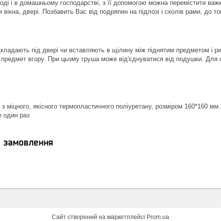
оді і в домашньому господарстві, з її допомогою можна перемістити важкі
и вікна, двері. Позбавить Вас від подряпин на підлозі і сколів рами, до т
ладають під двері чи вставляють в щілину між піднятим предметом і р
 предмет вгору. При цьому груша може від'єднуватися від подушки. Для 
з міцного, якісного термопластичного поліуретану, розміром 160*160 мм.
е один раз
я замовлення
Сайт створений на маркетплейсі
Prom.ua