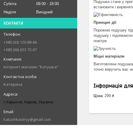
Подушка стане у приг
Субота
09:00
18:00
встановити і вирівнят
Неділя
Вихідний
Принцип дії
КОНТАКТИ
Порожню подушку підк
подушку і піднімаючи
повітря.
+380 (63) 120-89-66
+380 (66) 633-72-07
Міцні матеріали
Виготовлена подушка 
Інтернет-магазин "Катушка"
точно виручить вас н
Катерина
Інформація дл
Ціна:
299 ₴
г.Харьков, Харків, Україна
katushkastroy@gmail.com