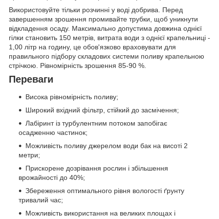
Використовуйте тільки розчинні у воді добрива. Перед
завершенням зрошення промивайте трубки, щоб уникнути
відкладення осаду. Максимально допустима довжина однієї
гілки становить 150 метрів, витрата води з однієї крапельниці -
1,00 літр на годину, це обов'язково враховувати для
правильного підбору складових системи поливу крапельною
стрічкою. Рівномірність зрошення 85-90 %.
Переваги
Висока рівномірність поливу;
Широкий вхідний фільтр, стійкий до засмічення;
Лабіринт із турбулентним потоком запобігає
осадженню частинок;
Можливість поливу джерелом води бак на висоті 2
метри;
Прискорене дозрівання рослин і збільшення
врожайності до 40%;
Збереження оптимального рівня вологості ґрунту
тривалий час;
Можливість використання на великих площах і