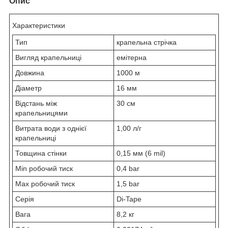
Опис
Характеристики
Тип
крапельна стрічка
Вигляд крапельниці
емітерна
Довжина
1000 м
Діаметр
16 мм
Відстань між
30 см
крапельницями
Витрата води з однієї
1,00 л/г
крапельниці
Товщина стінки
0,15 мм (6 mil)
Min робочий тиск
0,4 bar
Max робочий тиск
1,5 bar
Серія
Di-Tape
Вага
8,2 кг