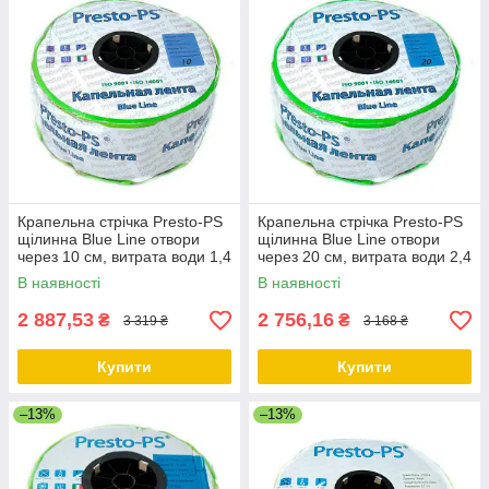
Крапельна стрічка Presto-PS
Крапельна стрічка Presto-PS
щілинна Blue Line отвори
щілинна Blue Line отвори
через 10 см, витрата води 1,4
через 20 см, витрата води 2,4
л/год, довжина 1000 м
л/год, довжина 1000 м
В наявності
В наявності
2 887,53
2 756,16
₴
₴
3 319 ₴
3 168 ₴
Купити
Купити
–13%
–13%