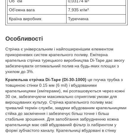
Об `єм
0,03174 м³
Об'ємна вага
7,935 кг/м³
Країна виробник
Туреччина
Особливості
Стрічка є універсальним і найпоширенішим елементом
прикореневих систем крапельного поливу. Емітерна
крапельна стрічка турецького виробництва Di-Tape дає змогу
забезпечувати оптимальний полив на будь-яких площах з
ухилом до 3%.
Крапельна стрічка Di-Tape (DI-30-1000)
це гнучка трубка з
товщиною стінки 0.15 мм (6 mil) і вбудованими
крапельницями (емітерами), які розташовуються через кожні
30 см, забезпечуючи максимально сприятливі умови для
вирощуваних культур. Стрічка крапельного поливу має
тривалий термін служби, завдяки вбудованим крапельницями
стійка до засмічення і забезпечує більш точне і більш
стабільне зрошення. Для запобігання забрудненню кожна
крапельниця має свій вбудований фільтр із лабіринтом у
формі зубчастого каналу. Крапельниці вбудовані в стінку