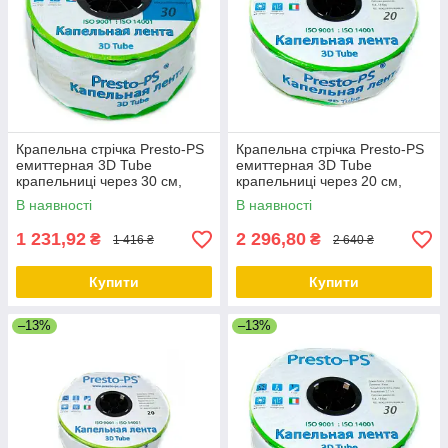
Крапельна стрічка Presto-PS
Крапельна стрічка Presto-PS
емиттерная 3D Tube
емиттерная 3D Tube
крапельниці через 30 см,
крапельниці через 20 см,
витрата 2.7 л/год, довжина
витрата 2.7 л/год, довжина
В наявності
В наявності
500 м
1000 м
1 231,92
2 296,80
₴
₴
1 416 ₴
2 640 ₴
Купити
Купити
–13%
–13%