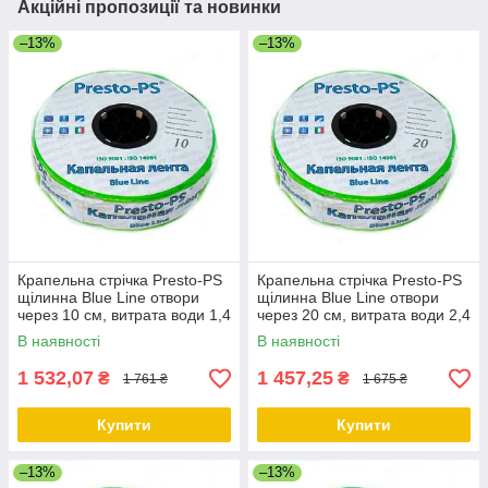
Акційні пропозиції та новинки
–13%
–13%
Крапельна стрічка Presto-PS
Крапельна стрічка Presto-PS
щілинна Blue Line отвори
щілинна Blue Line отвори
через 10 см, витрата води 1,4
через 20 см, витрата води 2,4
л/год, довжина 500 м
л/год, довжина 500 м
В наявності
В наявності
1 532,07
1 457,25
₴
₴
1 761 ₴
1 675 ₴
Купити
Купити
–13%
–13%