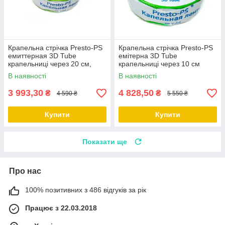
Крапельна стрічка Presto-PS
Крапельна стрічка Presto-PS
емиттерная 3D Tube
емітерна 3D Tube
крапельниці через 20 см,
крапельниці через 10 см
витрата 2.7 л/год, довжина
витрата 1,38 л/год, довжина
В наявності
В наявності
2000 м
2000 м 3D-7-10-2000
3 993,30
4 828,50
₴
₴
4 590 ₴
5 550 ₴
Купити
Купити
Показати ще
Про нас
100% позитивних з 486 відгуків за рік
Працює з 22.03.2018