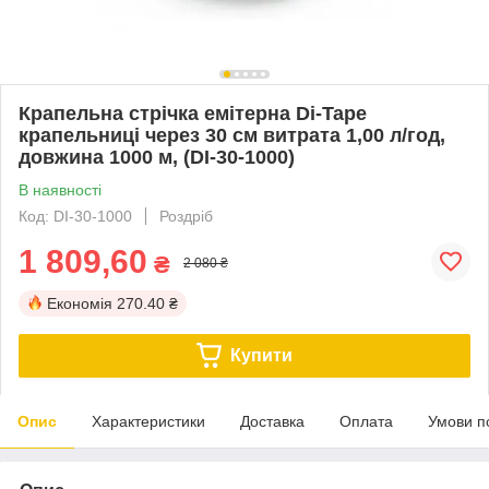
Крапельна стрічка емітерна Di-Tape
крапельниці через 30 см витрата 1,00 л/год,
довжина 1000 м, (DI-30-1000)
В наявності
Код: DI-30-1000
Роздріб
1 809,60
₴
2 080 ₴
Економія
270.40 ₴
Купити
Опис
Характеристики
Доставка
Оплата
Умови п