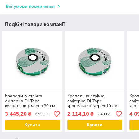
Всі умови повернення
Подібні товари компанії
Крапельна стрічка
Крапельна стрічка
Крап
емітерна Di-Tape
емітерна Di-Tape
еміт
крапельниці через 30 см
крапельниці через 10 см
крап
витрата 1,00 л/год,
витрата 1,00 л/год,
витр
3 445,20
2 114,10
4 0
₴
₴
3 960 ₴
2 430 ₴
довжина 2000 м, (DI-30-
довжина 1000 м, (DI-10-
довж
2000)
1000)
2000
Купити
Купити