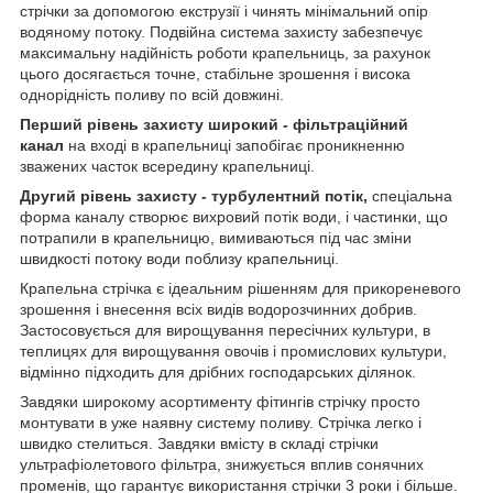
стрічки за допомогою екструзії і чинять мінімальний опір
водяному потоку. Подвійна система захисту забезпечує
максимальну надійність роботи крапельниць, за рахунок
цього досягається точне, стабільне зрошення і висока
однорідність поливу по всій довжині.
Перший рівень захисту широкий - фільтраційний
канал
на вході в крапельниці запобігає проникненню
зважених часток всередину крапельниці.
Другий рівень захисту - турбулентний потік,
спеціальна
форма каналу створює вихровий потік води, і частинки, що
потрапили в крапельницю, вимиваються під час зміни
швидкості потоку води поблизу крапельниці.
Крапельна стрічка є ідеальним рішенням для прикореневого
зрошення і внесення всіх видів водорозчинних добрив.
Застосовується для вирощування пересічних культури, в
теплицях для вирощування овочів і промислових культури,
відмінно підходить для дрібних господарських ділянок.
Завдяки широкому асортименту фітингів стрічку просто
монтувати в уже наявну систему поливу. Стрічка легко і
швидко стелиться. Завдяки вмісту в складі стрічки
ультрафіолетового фільтра, знижується вплив сонячних
променів, що гарантує використання стрічки 3 роки і більше.