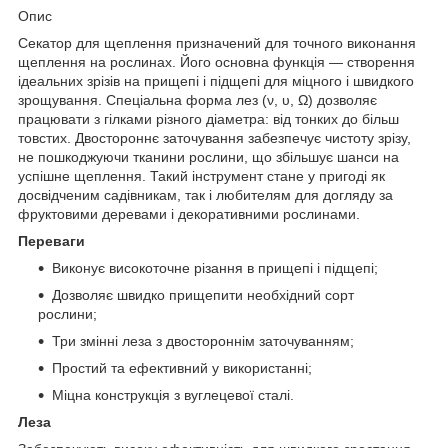
Опис
Секатор для щеплення призначений для точного виконання
щеплення на рослинах. Його основна функція — створення
ідеальних зрізів на прищепі і підщепі для міцного і швидкого
зрощування. Спеціальна форма лез (ν, υ, Ω) дозволяє
працювати з гілками різного діаметра: від тонких до більш
товстих. Двостороннє заточування забезпечує чистоту зрізу,
не пошкоджуючи тканини рослини, що збільшує шанси на
успішне щеплення. Такий інструмент стане у пригоді як
досвідченим садівникам, так і любителям для догляду за
фруктовими деревами і декоративними рослинами.
Переваги
Виконує високоточне різання в прищепі і підщепі;
Дозволяє швидко прищепити необхідний сорт
рослини;
Три змінні леза з двостороннім заточуванням;
Простий та ефективний у використанні;
Міцна конструкція з вуглецевої сталі.
Леза