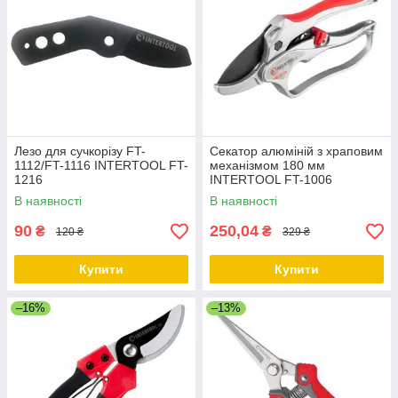
Лезо для сучкорізу FT-
Секатор алюміній з храповим
1112/FT-1116 INTERTOOL FT-
механізмом 180 мм
1216
INTERTOOL FT-1006
В наявності
В наявності
90
250,04
₴
₴
120 ₴
329 ₴
Купити
Купити
–16%
–13%