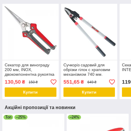
Секатор для винограду
Сучкоріз садовий для
Сека
200 мм, INOX,
обрізки гілок c храповим
INT
двокомпонентна рукоятка
механізмом 740 мм.
INTERTOOL FT-1015
INTERTOOL FT-1114
130,50
551,65
119
₴
₴
150 ₴
649 ₴
Купити
Купити
Акційні пропозиції та новинки
Топ
–25%
–24%