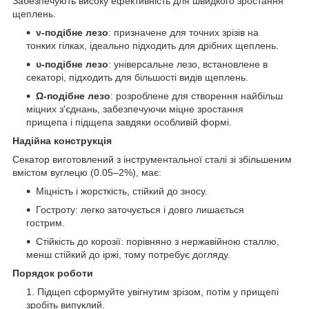
Забезпечують високу ефективність для швидкого зростання
щеплень.
ν-подібне лезо
: призначене для точних зрізів на
тонких гілках, ідеально підходить для дрібних щеплень.
υ-подібне лезо
: універсальне лезо, встановлене в
секаторі, підходить для більшості видів щеплень.
Ω-подібне лезо
: розроблене для створення найбільш
міцних з'єднань, забезпечуючи міцне зростання
прищепа і підщепа завдяки особливій формі.
Надійна конструкція
Секатор виготовлений з інструментальної сталі зі збільшеним
вмістом вуглецю (0.05–2%), має:
Міцність і жорсткість, стійкий до зносу.
Гостроту: легко заточується і довго лишається
гострим.
Стійкість до корозії: порівняно з нержавійною сталлю,
менш стійкий до іржі, тому потребує догляду.
Порядок роботи
Підщеп сформуйте увігнутим зрізом, потім у прищепі
зробіть випуклий.