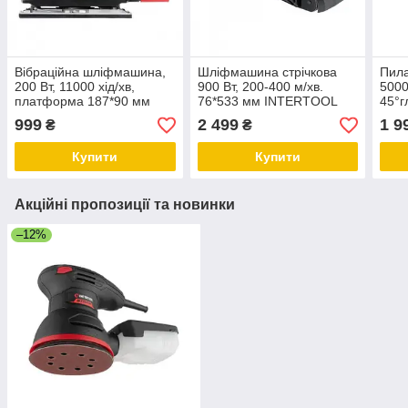
Вібраційна шліфмашина,
Шліфмашина стрічкова
Пила
200 Вт, 11000 хід/хв,
900 Вт, 200-400 м/хв.
5000
платформа 187*90 мм
76*533 мм INTERTOOL
45°г
INTERTOOL WT-0521
WT-0531
мм, 
999
2 499
1 9
₴
₴
INT
Купити
Купити
Акційні пропозиції та новинки
–12%