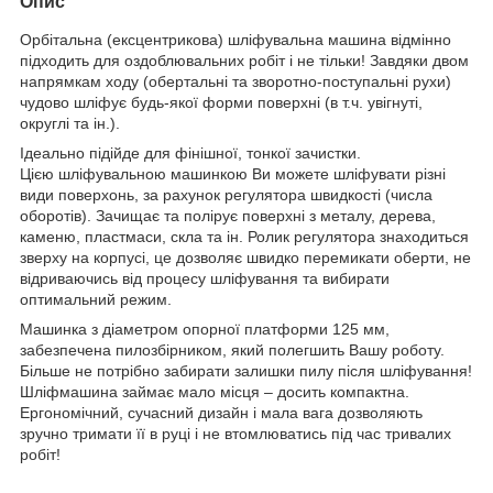
Опис
Орбітальна (ексцентрикова) шліфувальна машина відмінно
підходить для оздоблювальних робіт і не тільки! Завдяки двом
напрямкам ходу (обертальні та зворотно-поступальні рухи)
чудово шліфує будь-якої форми поверхні (в т.ч. увігнуті,
округлі та ін.).
Ідеально підійде для фінішної, тонкої зачистки.
Цією шліфувальною машинкою Ви можете шліфувати різні
види поверхонь, за рахунок регулятора швидкості (числа
оборотів). Зачищає та полірує поверхні з металу, дерева,
каменю, пластмаси, скла та ін. Ролик регулятора знаходиться
зверху на корпусі, це дозволяє швидко перемикати оберти, не
відриваючись від процесу шліфування та вибирати
оптимальний режим.
Машинка з діаметром опорної платформи 125 мм,
забезпечена пилозбірником, який полегшить Вашу роботу.
Більше не потрібно забирати залишки пилу після шліфування!
Шліфмашина займає мало місця – досить компактна.
Ергономічний, сучасний дизайн і мала вага дозволяють
зручно тримати її в руці і не втомлюватись під час тривалих
робіт!