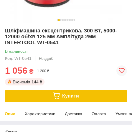
Шліфмашина ексцентрикова, 300 Вт, 5000-
12000 об/хв 125 мм Амплітуда 2мм
INTERTOOL WT-0541
В наявності
Код: WT-0541
Роздріб
1 056
₴
1 200 ₴
Економія
144 ₴
Купити
Опис
Характеристики
Доставка
Оплата
Умови п