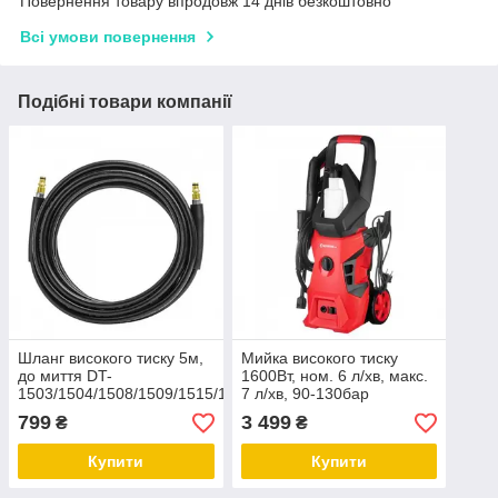
Повернення товару впродовж 14 днів безкоштовно
Всі умови повернення
Подібні товари компанії
Шланг високого тиску 5м,
Мийка високого тиску
до миття DT-
1600Вт, ном. 6 л/хв, макс.
1503/1504/1508/1509/1515/1517,
7 л/хв, 90-130бар
макс. 200 бар INTERTOOL
INTERTOOL DT-1515
799
3 499
₴
₴
DT-1555
Купити
Купити