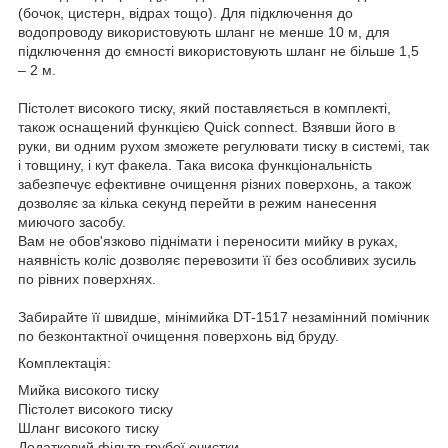
(бочок, цистерн, відрах тощо). Для підключення до
водопроводу використовують шланг не менше 10 м, для
підключення до ємності використовують шланг не більше 1,5
– 2 м.
Пістолет високого тиску, який поставляється в комплекті,
також оснащений функцією Quick connect. Взявши його в
руки, ви одним рухом зможете регулювати тиску в системі, так
і товщину, і кут факела. Така висока функціональність
забезпечує ефективне очищення різних поверхонь, а також
дозволяє за кілька секунд перейти в режим нанесення
миючого засобу.
Вам не обов'язково піднімати і переносити мийку в руках,
наявність коліс дозволяє перевозити її без особливих зусиль
по рівних поверхнях.
Забирайте її швидше, мінімийка DT-1517 незамінний помічник
по безконтактної очищення поверхонь від бруду.
Комплектація:
Мийка високого тиску
Пістолет високого тиску
Шланг високого тиску
Додатковий фільтр грубої очистки