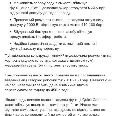
Можливість забору води з ємкості, збільшує
функціональність і дозволяє використовувати мийку при
відсутності доступу до водопроводу.
Прекрасний результат очищення завдяки потужному
двигуну у 2000 Вт підтримує тиск в межах 110-160 бар.
Вбудований бак для миючого засобу збільшує
продуктивність і комфорт роботи.
Надійна і довговічна завдяки алюмінієвій помпи і
функції захисту від перегріву.
Функціональна конструкція мінімийки дозволила розмістити на
корпусі із міцного пластику: котушка зі шлангом (5м),
мережевий кабель (5м) і пістолет високого тиску.
Трехпоршневой насос легко справляється з поставленими
завданнями і створює робочий тиск 110 -160 бар. Незважаючи
на свої невеликі габарити дана мінімийка здатна
перекачувати за годину до 450 л води.
Швидке підключення шланга завдяки функції Quick Connect,
також збільшує швидкість і комфорт роботи. Насос має
функцію самовсмоктування, яка дозволяє підключатися не
тільки до водопроводу, а й до ємностей з чистою водою