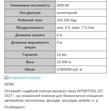
Споживана потужність
2000 Вт
Тип двигуна
колекторний
Робочий тиск
110-160 бар
Продуктивність
ном. 6.5, макс. 7.5 л/хв
Довжина шланга
5 м
Довжина мережевого
5 м
шнура
Гарантія
12 міс.
Вага
10,000 кг
Обсяг
0,089408 куб. м
Інструкція
ОПИС
Потужний і надійний очисник високого тиску INTERTOOL DT-
1517 – це незамінний помічник для безконтактної очищення
автомобілів, мототехніки, фасадів, тротуарів, меблів і п. р.
Особливості: