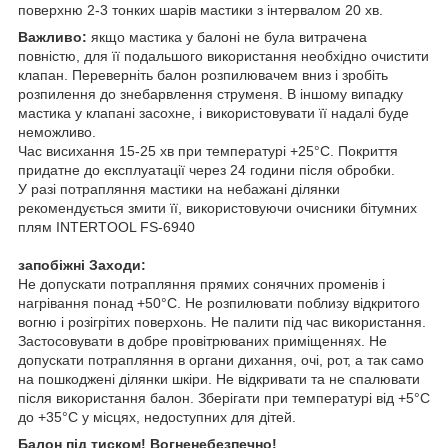
поверхню 2-3 тонких шарів мастики з інтервалом 20 хв.
Важливо:
якщо мастика у балоні не була витрачена
повністю, для її подальшого використання необхідно очистити
клапан. Переверніть балон розпилювачем вниз і зробіть
розпилення до знебарвлення струменя. В іншому випадку
мастика у клапані засохне, і використовувати її надалі буде
неможливо.
Час висихання 15-25 хв при температурі +25°С. Покриття
придатне до експлуатації через 24 години після обробки.
У разі потрапляння мастики на небажані ділянки
рекомендується змити її, використовуючи очисники бітумних
плям INTERTOOL FS-6940
запобіжні Заходи:
Не допускати потрапляння прямих сонячних променів і
нагрівання понад +50°С. Не розпилювати поблизу відкритого
вогню і розігрітих поверхонь. Не палити під час використання.
Застосовувати в добре провітрюваних приміщеннях. Не
допускати потрапляння в органи дихання, очі, рот, а так само
на пошкоджені ділянки шкіри. Не відкривати та не спалювати
після використання балон. Зберігати при температурі від +5°С
до +35°С у місцях, недоступних для дітей.
Балон під тиском! Вогненебезпечно!