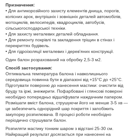
Призначення:
• Для антикорозійного захисту елементів днища, порогів,
колісних арок, внутрішніх і зовнішніх деталей автомобілів,
мотоциклів, велосипедів, квадроциклів, автобусів,
сільськогосподарської техніки.
• Для захисту металевих деталей обладнання.
• Для ремонту покрівлі та закладення тріщин в стінах і
перекриттях будівель.
• Для гідроізоляції металевих і дерев'яних конструкції.
Один балон розрахований на обробку 2,5-3 м2.
Спосіб застосування:
Оптимальна температура балона і навколишнього
середовища повинна бути в діапазоні від +15°С до +25°С.
Підготувати поверхню до нанесення мастики: очистити від
бруду та іржі, знежирити. Пофарбовані і глянсові поверхні
необхідно попередньо відшліфувати наждачним папером.
Розмішати вміст балона, струшуючи його не менше 3-5 хв —
це забезпечить однорідний шар покриття і запобіжить
закупорку розпилювача. В процесі роботи необхідно
періодично струшувати балон.
Розпиляти мастику тонким шаром з відстані 25-30 см.
Найкращий результат досягається при нанесенні на