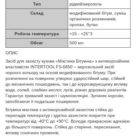
Тип
рідкий/аерозоль
Склад
модифікований бітум, суміш
органічних розчинників,
пропан, бутан
Робоча температура
+15 - +25°З
Обсяг
500 мл
ОПИС
Засіб для захисту кузова «Мастика Бітумна» з антикорозійним
властивістю INTERTOOL FS-6850 – аерозольний засіб
чорного кольору на основі модифікованого бітуму. При
розпиленні на поверхню утворює ударостійкий шар, стійкий
до механічних пошкоджень, так і до коррозирующему впливу
води, солей, слабких кислот, лугів, різних дорожніх реагентів.
Гарантує тривалий захист і шумоізоляцію. Зупиняє корозію,
запобігаючи її подальше поширення.
Бітумна мастика з антикорозийной захистом стійка до
перепадів температур і здатна захистити покриття при
температурі від -40°С до +90°С. Володіє прекрасною адгезією
до більшості поверхонь. Стійка до старіння, пересихання,
впливу сонячних променів.