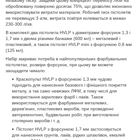
низькому тиску. Завдяки цьому коефіцієнт переносу ЛКМ на
оброблювану поверхню досягає 75%, що дозволяє економно
використовувати витратні матеріали. Робочий тиск пістолетів
не перевищує 3 атм, витрата повітря коливається в межах
230-300 л/хв.
В комплекті два пістолета HVLP з діаметрами форсунок 1,3 і
1,7 мм з двома різними бачками (600 мл) – металевий і
пластиковий, а також пістолет HVLP mini з форсункою 0,8 мм
(125 мл).
Набір закриває потреба в найпопулярніших фарбувальних
пістолетах, розміри форсунок, при цьому ви можете
заощадити чимало.
Краскопульт HVLP з форсункою 1,3 мм чудово
підходить для нанесення базового і фінішного покриття
металу, а так само невязких ЛФМ, в тому числі для
використання акрилових фарб і лаків. Також
використовується для фарбування металевих,
дерев'яних, пластикових виробів, при проведенні
авторемонтних, будівельних робіт, при виготовленні
столярних виробів і т. д.
Пістолет HVLP з форсункою 1,7 мм застосовується
для нанесення грунтів, лаків, рідких шпаклівок, емалей