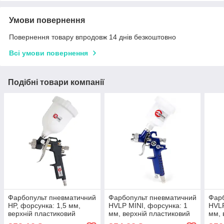
Умови повернення
Повернення товару впродовж 14 днів безкоштовно
Всі умови повернення
Подібні товари компанії
Фарбопульт пневматичний
Фарбопульт пневматичний
Фарб
HP, форсунка: 1,5 мм,
HVLP MINI, форсунка: 1
HVLP
верхній пластиковий
мм, верхній пластиковий
мм, 
бачок: 600 мл, 3
бачок: 125 мл, 3 бар
бачо