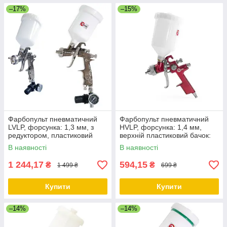
–17%
–15%
Фарбопульт пневматичний
Фарбопульт пневматичний
LVLP, форсунка: 1,3 мм, з
HVLP, форсунка: 1,4 мм,
редуктором, пластиковий
верхній пластиковий бачок:
бачок: 600 мл, 2 бар LVLP
600 мл, 3 бар INTERTOOL
В наявності
В наявності
PROF INTERTOOL PT-0130
PT-0104
1 244,17
594,15
₴
₴
1 499 ₴
699 ₴
Купити
Купити
–14%
–14%