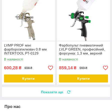
LVMP PROF міні
Фарбопульт пневматичний
фарборозпилювач 0.8 мм
LVLP GREEN, професійний,
INTERTOOL PT-0129
форсунка: 1,3 мм, верхній
пластиковий бачок: 600 мл,
В наявності
В наявності
1,5 бар INTERTOOL PT-0132
600,28
859,14
₴
₴
698 ₴
999 ₴
Купити
Купити
Показати ще
Про нас