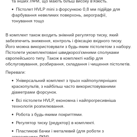
та інших ЛФМ, що мають більш високу в'язкість.
Пістолет HVLP mini з форсункою 0,8 мм підійде для
фарбування невеликих поверхонь, аерографії,
тонування тощо
В комплект також входить знімний регулятор тиску, який
забезпечить зниження, контроль і фіксацію вхідного тиску.
Його можна використовувати з будь-яким пістолетом з набору.
Пістолети укомплектовані швидкороз'ємними сполуками
європейського типу. Також в комплекті набір для
обслуговування, розбирання, складання і чищення пістолетів.
Переваги:
Універсальний комплект з трьох найпопулярніших
краскопультів, з найбільш часто використовуваними
діаметрами форсунок.
Всі пістолети HVLP, економна і найпрогресивніша
технологія розпилювання.
Робота з будь-якими покриттями.
Регулятор тиску (редуктор) в комплекті.
Пластикові бачки і металевий (для роботи з
агресивними ЛКМ).