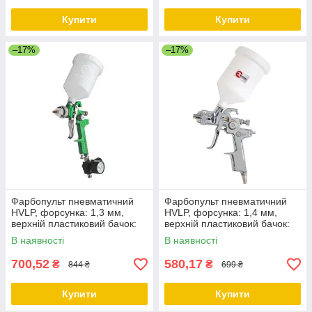
Купити
Купити
–17%
–17%
Фарбопульт пневматичний
Фарбопульт пневматичний
HVLP, форсунка: 1,3 мм,
HVLP, форсунка: 1,4 мм,
верхній пластиковий бачок:
верхній пластиковий бачок:
600 мл, 3 бар + редуктор
600 мл, 3 бар INTERTOOL
В наявності
В наявності
INTERTOOL PT-0102
PT-0103
700,52
580,17
₴
₴
844 ₴
699 ₴
Купити
Купити