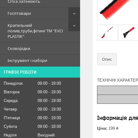
Сітка затінюють
Госптовари
Крапельний
полив,труби,фітинг ТМ "EVCI
PLASTIK"
Сковорідки
Опис
Інструмент і набори
ГРАФІК РОБОТИ
ТЕХНІЧНІ ХАРАКТЕР
Понеділок
09:00
19:00
Вівторок
09:00
19:00
Середа
09:00
19:00
Четвер
09:00
19:00
Інформація дл
Пʼятниця
09:00
19:00
Субота
09:00
18:00
Ціна:
199 ₴
Неділя
Вихідний