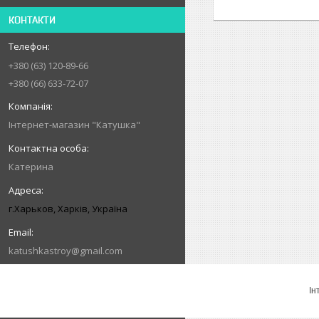
КОНТАКТИ
+380 (63) 120-89-66
+380 (66) 633-72-07
Інтернет-магазин "Катушка"
Катерина
г.Харьков, Харків, Україна
katushkastroy@gmail.com