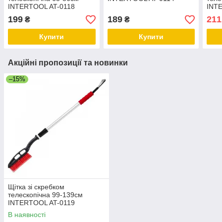
INTERTOOL AT-0118
INT
199
189
211
₴
₴
Купити
Купити
Акційні пропозиції та новинки
–15%
Щітка зі скребком
телескопічна 99-139см
INTERTOOL AT-0119
В наявності