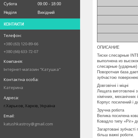
Субота
09:00
18:00
Неділя
Вихідний
КОНТАКТИ
+380 (63) 120-89-66
ОПИСАНИЕ
+380 (66) 633-72-07
Тиски слесарные INT
выполнена из высоко
слесарные (ударные)
Інтернет-магазин "Катушка"
Поворотная база дает
зубчастою поверхнею 
Довговічні і міцні
Катерина
Лещата виготовлені з
хімічних, механічних
Корпус посилений і д
г.Харьков, Харків, Україна
Зручна робота
Велика посилена кова
Ковадло типу «Ріг» д
katushkastroy@gmail.com
Загартовані зубчасті
більш важкі роботи.