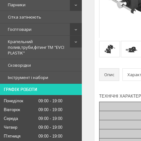
Парники
Сітка затінюють
Госптовари
Крапельний
полив,труби,фітинг ТМ "EVCI
PLASTIK"
Сковорідки
Опис
Харак
Інструмент і набори
ГРАФІК РОБОТИ
ТЕХНІЧНІ ХАРАКТЕР
Понеділок
09:00
19:00
Вівторок
09:00
19:00
Середа
09:00
19:00
Четвер
09:00
19:00
Пʼятниця
09:00
19:00