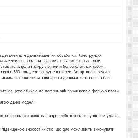
м
 деталей для дальнейшей их обработки. Конструкция
ллическая наковальня позволяет выполнять тяжелые
батывать изделия закругленной и более сложных форм.
зоне 360 градусов вокруг своей оси. Загартовані губки з
 можна встановити стаціонарно з допомогою отворів в базі.
Покриті лещата стійкою до деформації порошковою фарбою проти
агою даної моделі.
тно проводити важкі слюсарні роботи із застосуванням ударів.
ся підвищеною зносостійкістю, що дає можливість виконувати