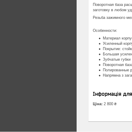
Поворотная база расш
заготовку в любом у
Резьба зажимного ме
Особенности:
Материал корпус
Усиленный корп
Покрытие: стой
Большая усилен
Зубчатые губки 
Поворотная база
Полированные р
Напрямна з зага
Інформація дл
Ціна:
2 800 ₴