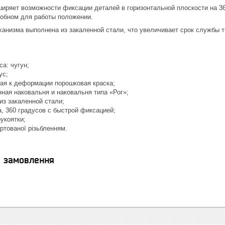
иряет возможности фиксации деталей в горизонтальной плоскости на 36
добном для работы положении.
ханизма выполнена из закаленной стали, что увеличивает срок службы т
а: чугун;
ус;
кая к деформации порошковая краска;
ная наковальня и наковальня типа «Рог»;
из закаленной стали;
, 360 градусов с быстрой фиксацией;
укоятки;
ртованої різьбленням.
я замовлення