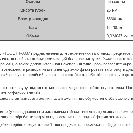
Основа
поворотна
Висота губок
25 мм
Розмір ковадла
85/80 мм
Вага
14,700 кг
Объем
0,024647 куб.
ERTOOL HT-0087 предназначены для закрепления заготовок, предметов и
качественной стали выдерживающей большие нагрузки. Усиленная мета
 работы, а также дополнительная наковальня типа «рог» позволяет обра
 возможность разворачивать и неподвижно фиксировать заготовку в диапа
забезпечують надійний захват і зносостійкість робочої поверхні. Лещата
 ковкого чавуну, відрізняються своєю міцністю і стійкістю до сколам. 
 і атмосферних впливів.
озволяє витримувати великі навантаження, що обумовлено збільшеною в
дло (у співвідношенні із загальними габаритами лещат) дозволяє комфор
озволяє обробляти закруглені, порожнисті і складної форми заготовки.
 губки надійно фіксують виріб і попереджають прослизання. Відрізняють