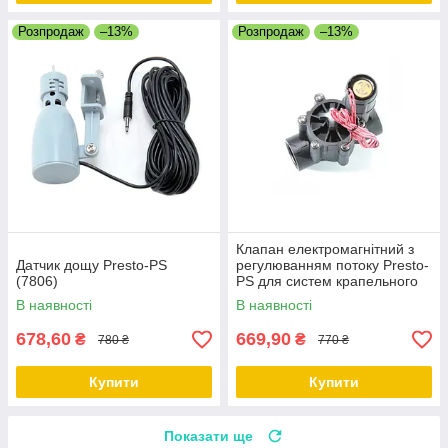
Розпродаж
–13%
Розпродаж
–13%
Клапан електромагнітний з
Датчик дощу Presto-PS
регулюванням потоку Presto-
(7806)
PS для систем крапельного
поливу (7804)
В наявності
В наявності
678,60
669,90
₴
₴
780 ₴
770 ₴
Купити
Купити
Показати ще