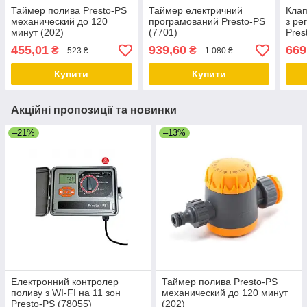
Таймер полива Presto-PS
Таймер електричний
Клап
механический до 120
програмований Presto-PS
з ре
минут (202)
(7701)
Pres
крап
455,01
939,60
669
₴
₴
523 ₴
1 080 ₴
(780
Купити
Купити
Акційні пропозиції та новинки
–21%
–13%
Електронний контролер
Таймер полива Presto-PS
поливу з WI-FI на 11 зон
механический до 120 минут
Presto-PS (78055)
(202)