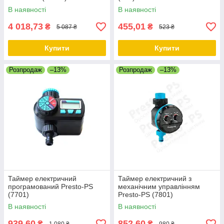
В наявності
В наявності
4 018,73
455,01
₴
₴
5 087 ₴
523 ₴
Купити
Купити
Розпродаж
–13%
Розпродаж
–13%
Таймер електричний
Таймер електричний з
програмований Presto-PS
механічним управлінням
(7701)
Presto-PS (7801)
В наявності
В наявності
939,60
852,60
₴
₴
1 080 ₴
980 ₴