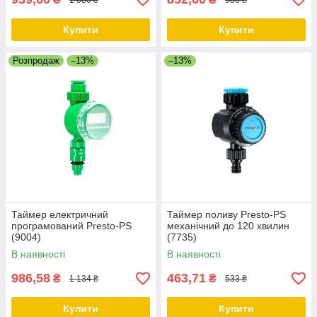
Купити
Купити
Розпродаж
–13%
–13%
Таймер електричний
Таймер поливу Presto-PS
програмований Presto-PS
механічний до 120 хвилин
(9004)
(7735)
В наявності
В наявності
986,58
463,71
₴
₴
1 134 ₴
533 ₴
Купити
Купити