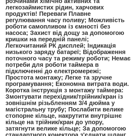
розчинами хімічно активних та
легкозаймистих рідин, харчових
продуктів! Переваги Плавне
регулювання часу поливу; Можливість
роботи самопливом із ємності без
насоса; Захист від дощу за допомогою
кришки на передній панелі;
Легкочитаний РК дисплей; Індикація
низького заряду батареї; Відображення
поточного часу та режиму роботи; Немає
потреби для роботи таймера в
підключенні до електромережі;
Простота монтажу; Легке та зручне
програмування; Економна витрата води.
Коротка інструкція з монтажу таймера:
Змонтувати перехідник/трійник/кран із
зовнішнім різьбленням 3/4 дюйма у
магістральну трубу; Послабити велике
стопорне кільце, накрутити внутрішнє
кільце на трійник/кран до упору,
затягнути велике кільце; За допомогою
стандартного конектора з'єднати шланг