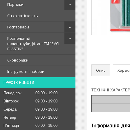
Парники
Сітка затінюють
Госптовари
Крапельний
полив,труби,фітинг ТМ "EVCI
PLASTIK"
Сковорідки
Опис
Харак
Інструмент і набори
ГРАФІК РОБОТИ
ТЕХНІЧНІ ХАРАКТЕР
Понеділок
09:00
19:00
Вівторок
09:00
19:00
Середа
09:00
19:00
Четвер
09:00
19:00
Інформація дл
Пʼятниця
09:00
19:00