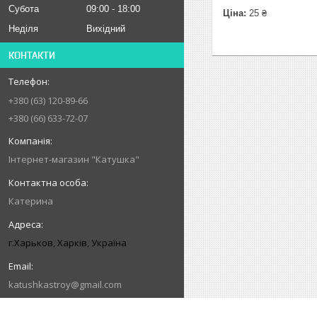
Субота
09:00
18:00
Ціна:
25 ₴
Неділя
Вихідний
КОНТАКТИ
+380 (63) 120-89-66
+380 (66) 633-72-07
Інтернет-магазин "Катушка"
Катерина
г.Харьков, Харків, Україна
katushkastroy@gmail.com