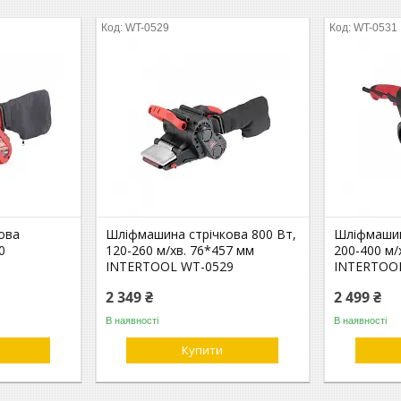
WT-0529
WT-0531
ова
Шліфмашина стрічкова 800 Вт,
Шліфмашин
0
120-260 м/хв. 76*457 мм
200-400 м/
INTERTOOL WT-0529
INTERTOO
2 349 ₴
2 499 ₴
В наявності
В наявності
Купити