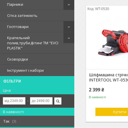
Парники
WT-0530
Сітка затінюють
Госптовари
Крапельний
полив,труби,фітинг ТМ "EVCI
PLASTIK"
Сковорідки
Інструмент і набори
Шліфмашина стрічк
INTERTOOL WT-053
ФІЛЬТРИ
2 399 ₴
Ціна
В наявності
В наявності
Купити
Так
3