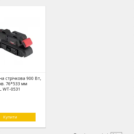
а стрічкова 900 Вт,
хв. 76*533 мм
L WT-0531
Купити