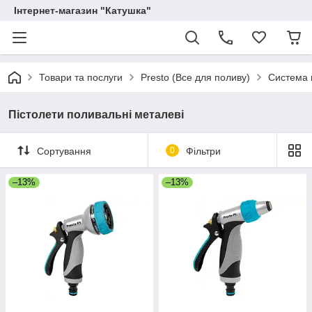
Інтернет-магазин "Катушка"
Товари та послуги
Presto (Все для поливу)
Система 
Пістолети поливальні металеві
Сортування
0
Фільтри
–13%
–13%