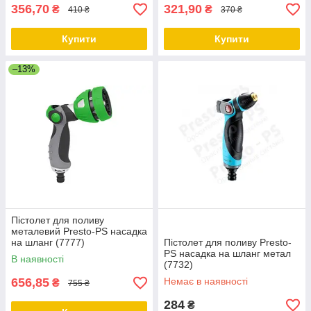
356,70
321,90
₴
₴
410 ₴
370 ₴
Купити
Купити
–13%
Пістолет для поливу
металевий Presto-PS насадка
на шланг (7777)
Пістолет для поливу Presto-
PS насадка на шланг метал
В наявності
(7732)
656,85
Немає в наявності
₴
755 ₴
284
₴