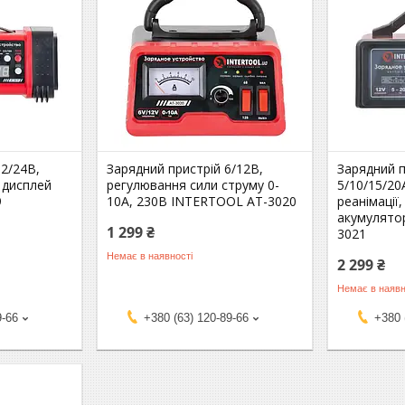
12/24В,
Зарядний пристрій 6/12В,
Зарядний п
, дисплей
регулювання сили струму 0-
5/10/15/20
9
10А, 230В INTERTOOL AT-3020
реанімації
акумулято
1 299 ₴
3021
Немає в наявності
2 299 ₴
Немає в наявн
9-66
+380 (63) 120-89-66
+380 