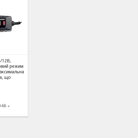
6/12В,
мовий режим
максимальна
а, що
9-66