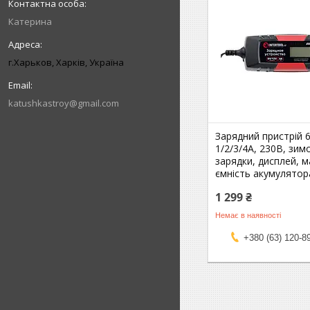
Катерина
г.Харьков, Харків, Україна
katushkastroy@gmail.com
Зарядний пристрій 
1/2/3/4А, 230В, зи
зарядки, дисплей, 
ємність акумулятор
1 299 ₴
Немає в наявності
+380 (63) 120-8