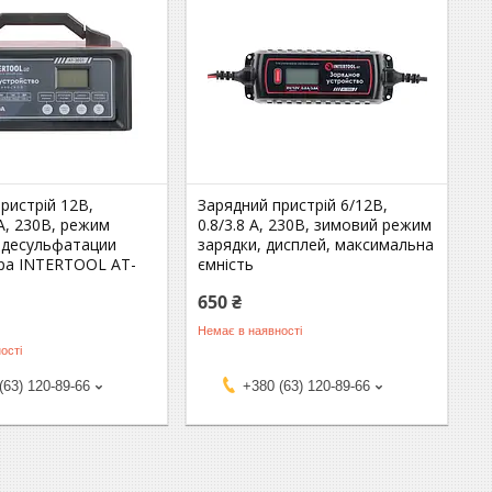
ристрій 12В,
Зарядний пристрій 6/12В,
А, 230В, режим
0.8/3.8 А, 230В, зимовий режим
, десульфатации
зарядки, дисплей, максимальна
ра INTERTOOL AT-
ємність
650 ₴
Немає в наявності
ості
(63) 120-89-66
+380 (63) 120-89-66