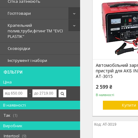
Сітка затінюють
Госптовари
Крапельний
полив,труби,фітинг ТМ "EVCI
PLASTIK"
Сковорідки
Інструмент і набори
Автомобільний зар
пристрій для АКБ 
ФІЛЬТРИ
AT-3015
Ціна
2 599 ₴
В наявності
В наявності
Купити
Так
1
AT-3019
Виробник
Intertool
9