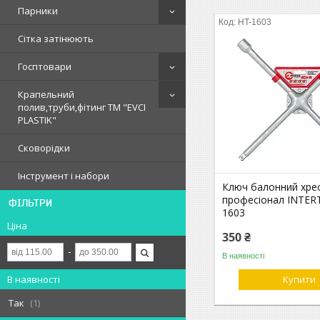
Парники
HT-1603
Сітка затінюють
Госптовари
Крапельний
полив,труби,фітинг ТМ "EVCI
PLASTIK"
Сковорідки
Інструмент і набори
Ключ балонний хре
професіонал INTER
ФІЛЬТРИ
1603
Ціна
350 ₴
В наявності
В наявності
Купити
Так
1