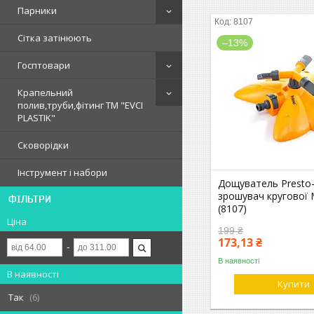
Парники
8107
Сітка затінюють
–13%
Госптовари
Крапельний
полив,труби,фітинг ТМ "EVCI
PLASTIK"
Сковорідки
Інструмент і набори
Дощуватель Presto
зрошувач кругової
ФІЛЬТРИ
(8107)
Ціна
199 ₴
173,13 ₴
В наявності
В наявності
Купити
Так
6