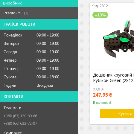
Виробник
2812
Presto-PS
3
–13%
ГРАФІК РОБОТИ
Понеділок
09:00
19:00
Вівторок
09:00
19:00
Середа
09:00
19:00
Четвер
09:00
19:00
Пʼятниця
09:00
19:00
Дощівник круговий 
Субота
09:00
18:00
Рубікон Green (2812
Неділя
Вихідний
285 ₴
247,95 ₴
КОНТАКТИ
В наявності
Купити
+380 (63) 120-89-66
+380 (66) 633-72-07