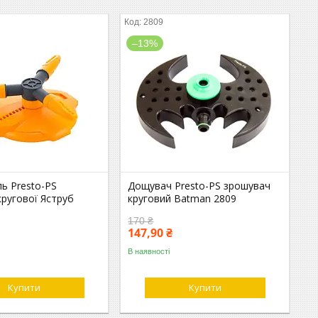
2809
–13%
ь Presto-PS
Дощувач Presto-PS зрошувач
ругової Яструб
круговий Batman 2809
170 ₴
147,90 ₴
В наявності
Купити
Купити