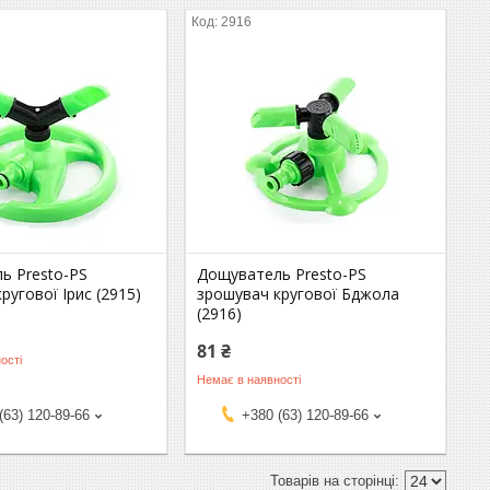
2916
ь Presto-PS
Дощуватель Presto-PS
ругової Ірис (2915)
зрошувач кругової Бджола
(2916)
81 ₴
ості
Немає в наявності
(63) 120-89-66
+380 (63) 120-89-66