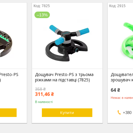
7825
2915
–13%
Presto-PS
Дощувач Presto-PS з трьома
Дощувател
)
ріжками на підставці (7825)
зрошувач к
358 ₴
64 ₴
311,46 ₴
Немає в наявн
В наявності
Купити
+380 