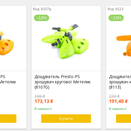
8107g
8113
–13%
–13%
-PS
Дощуватель Presto-PS
Дощувател
 Метелик
зрошувач кругової Метелик
зрошувач к
(8107G)
(8113)
199 ₴
220 ₴
173,13 ₴
191,40 ₴
В наявності
В наявності
Купити