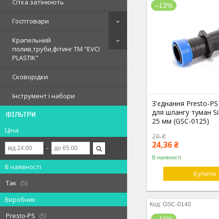
Сітка затінюють
–13%
Госптовари
Крапельний
полив,труби,фітинг ТМ "EVCI
PLASTIK"
Сковорідки
Інструмент і набори
З'єднання Presto-P
для шлангу туман Si
ФІЛЬТРИ
25 мм (GSC-0125)
Ціна
28 ₴
24,36 ₴
В наявності
В наявності
Купити
Так
5
Виробник
GSC-0140
Presto-PS
5