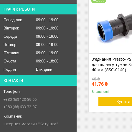
–13%
ГРАФІК РОБОТИ
Понеділок
09:00
19:00
Вівторок
09:00
19:00
Середа
09:00
19:00
Четвер
09:00
19:00
Пʼятниця
09:00
19:00
З'єднання Presto-P
Субота
09:00
18:00
для шлангу туман Si
40 мм (GSC-0140)
Неділя
Вихідний
48 ₴
КОНТАКТИ
41,76 ₴
В наявності
+380 (63) 120-89-66
Купити
+380 (66) 633-72-07
Інтернет-магазин "Катушка"