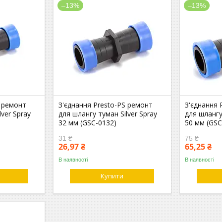
–13%
–13%
S ремонт
З'єднання Presto-PS ремонт
З'єднання 
lver Spray
для шлангу туман Silver Spray
для шлангу
32 мм (GSC-0132)
50 мм (GSC
31 ₴
75 ₴
26,97 ₴
65,25 ₴
В наявності
В наявності
Купити