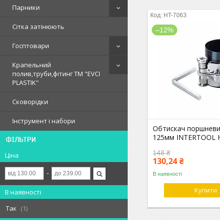
Парники
HT-7063
Сітка затінюють
–12%
Госптовари
Крапельний
полив,труби,фітинг ТМ "EVCI
PLASTIK"
Сковорідки
Інструмент і набори
Обтискач поршневих
125мм INTERTOOL 
ФІЛЬТРИ
148 ₴
Ціна
130,24 ₴
В наявності
Купити
В наявності
Так
1