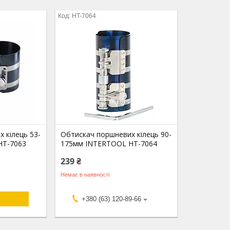
HT-7064
 кілець 53-
Обтискач поршневих кілець 90-
HT-7063
175мм INTERTOOL HT-7064
239 ₴
Немає в наявності
+380 (63) 120-89-66