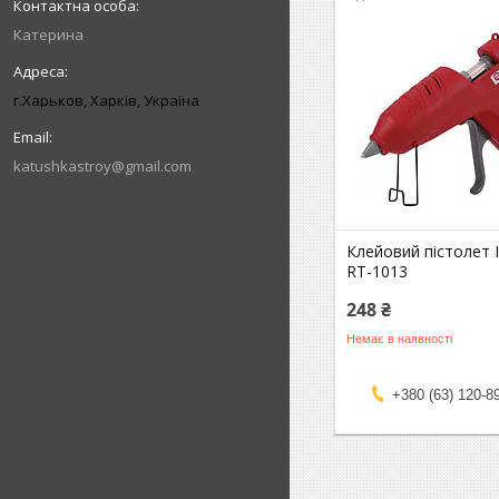
Катерина
г.Харьков, Харків, Україна
katushkastroy@gmail.com
Клейовий пістолет
RT-1013
248 ₴
Немає в наявності
+380 (63) 120-8