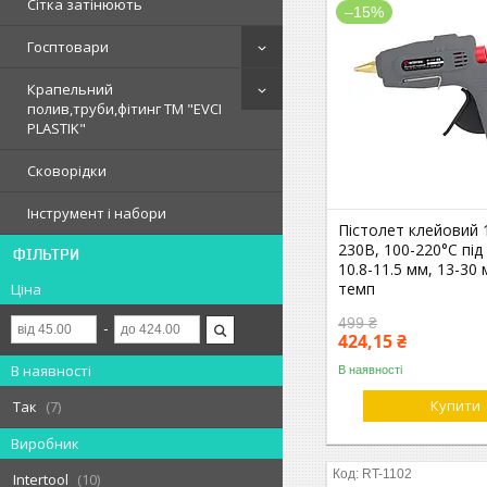
Сітка затінюють
–15%
Госптовари
Крапельний
полив,труби,фітинг ТМ "EVCI
PLASTIK"
Сковорідки
Інструмент і набори
Пістолет клейовий 
230В, 100-220°C під
ФІЛЬТРИ
10.8-11.5 мм, 13-30 м
темп
Ціна
499 ₴
424,15 ₴
В наявності
В наявності
Купити
Так
7
Виробник
RT-1102
Intertool
10