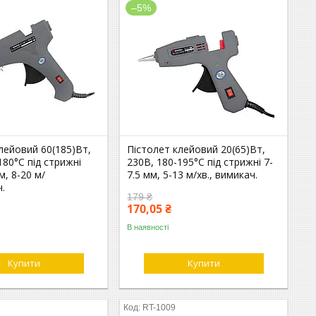
–5%
лейовий 60(185)Вт,
Пістолет клейовий 20(65)Вт,
180°C під стрижні
230В, 180-195°C під стрижні 7-
м, 8-20 м/
7.5 мм, 5-13 м/хв., вимикач.
ч.
179 ₴
170,05 ₴
В наявності
Купити
Купити
RT-1009