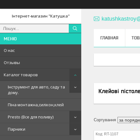
Інтернет-магазин "Катушка"
katushkastroy
ГЛАВНАЯ
ТОВ
О нас
Отзывы
Каталог товаров
Інструмент для авто, саду та
Клейові пістол
дому.
Піна монтажна,силікон,клей
Presto (Все для поливу)
Парники
RT-1107