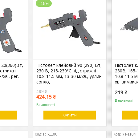
–15%
120(360)Вт,
Пістолет клейовий 90 (290) Вт,
Пістолет к
 стрижні
230 В, 215-230°C під стрижні
230В, 165-
/хв., рег.
10.8-11.5 мм, 13-30 м/хв., удлин.
10.8-11.5 м
сопло,
хв.,вимика
499 ₴
219 ₴
424,15 ₴
В наявності
В наявності
Купити
RT-1106
RT-1104