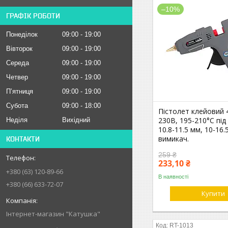
–10%
ГРАФІК РОБОТИ
Понеділок
09:00
19:00
Вівторок
09:00
19:00
Середа
09:00
19:00
Четвер
09:00
19:00
Пʼятниця
09:00
19:00
Субота
09:00
18:00
Пістолет клейовий 
230В, 195-210°C під
Неділя
Вихідний
10.8-11.5 мм, 10-16.5
вимикач.
КОНТАКТИ
259 ₴
233,10 ₴
+380 (63) 120-89-66
В наявності
+380 (66) 633-72-07
Купити
Інтернет-магазин "Катушка"
RT-1013