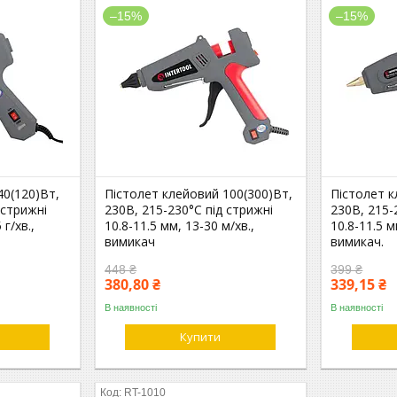
–15%
–15%
40(120)Вт,
Пістолет клейовий 100(300)Вт,
Пістолет к
 стрижні
230В, 215-230°C під стрижні
230В, 215-
 г/хв.,
10.8-11.5 мм, 13-30 м/хв.,
10.8-11.5 м
вимикач
вимикач.
448 ₴
399 ₴
380,80 ₴
339,15 ₴
В наявності
В наявності
Купити
RT-1010