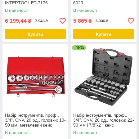
INTERTOOL ET-7176
6023
В наявності
В наявності
6 199,44
5 865
₴
₴
7 948 ₴
6 900 ₴
Купити
Купити
–15%
Набір інструментів, проф.,
Набір інструментів, проф.,
3/4", Cr-V, 20 од., головки: 19-
3/4", Cr-V, 26 од., головки: 22-
50 мм, металевий кейс
50 мм і 7/8"-2", кейс
INTERTOOL ET-6024
INTERTOOL ET-6026
В наявності
В наявності