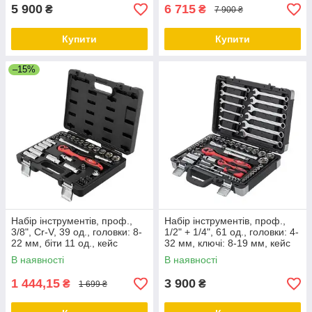
5 900
6 715
₴
₴
7 900 ₴
Купити
Купити
–15%
Набір інструментів, проф.,
Набір інструментів, проф.,
3/8", Cr-V, 39 од., головки: 8-
1/2" + 1/4", 61 од., головки: 4-
22 мм, біти 11 од., кейс
32 мм, ключі: 8-19 мм, кейс
INTERTOOL ET-6039
INTERTOOL ET-6061
В наявності
В наявності
1 444,15
3 900
₴
₴
1 699 ₴