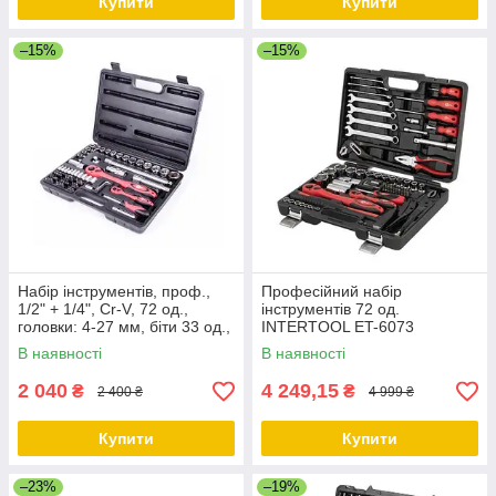
Купити
Купити
–15%
–15%
Набір інструментів, проф.,
Професійний набір
1/2" + 1/4", Cr-V, 72 од.,
інструментів 72 од.
головки: 4-27 мм, біти 33 од.,
INTERTOOL ET-6073
кейс INTERTOOL ET-6072
В наявності
В наявності
2 040
4 249,15
₴
₴
2 400 ₴
4 999 ₴
Купити
Купити
–23%
–19%