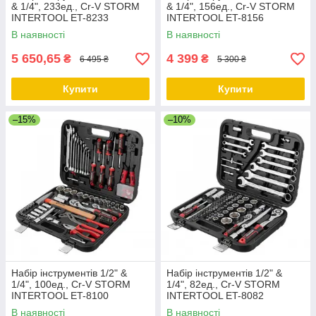
& 1/4", 233ед., Cr-V STORM
& 1/4", 156ед., Cr-V STORM
INTERTOOL ET-8233
INTERTOOL ET-8156
В наявності
В наявності
5 650,65
4 399
₴
₴
6 495 ₴
5 300 ₴
Купити
Купити
–15%
–10%
Набір інструментів 1/2" &
Набір інструментів 1/2" &
1/4", 100ед., Cr-V STORM
1/4", 82ед., Cr-V STORM
INTERTOOL ET-8100
INTERTOOL ET-8082
В наявності
В наявності